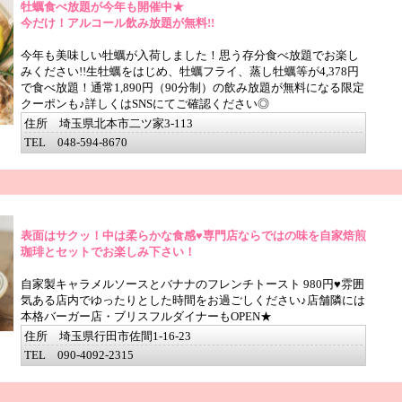
牡蠣食べ放題が今年も開催中★
今だけ！アルコール飲み放題が無料!!
今年も美味しい牡蠣が入荷しました！思う存分食べ放題でお楽し
みください!!生牡蠣をはじめ、牡蠣フライ、蒸し牡蠣等が4,378円
で食べ放題！通常1,890円（90分制）の飲み放題が無料になる限定
クーポンも♪詳しくはSNSにてご確認ください◎
住所 埼玉県北本市二ツ家3-113
TEL 048-594-8670
表面はサクッ！中は柔らかな食感♥専門店ならではの味を自家焙煎
珈琲とセットでお楽しみ下さい！
自家製キャラメルソースとバナナのフレンチトースト 980円♥雰囲
気ある店内でゆったりとした時間をお過ごしください♪店舗隣には
本格バーガー店・ブリスフルダイナーもOPEN★
住所 埼玉県行田市佐間1-16-23
TEL 090-4092-2315