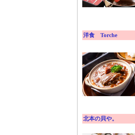
洋食 Torche
北本の貝や。