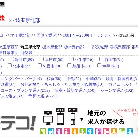
>>
埼玉県北部
OP
>>
埼玉県北部
>>
予算で選ぶ
>>
1001円～2000円（ランチ）
>> 検索結果
埼玉県西部
埼玉県北部
栃木県北部
栃木県南部、一部茨城県
群馬県西部
群
長野県東部
山梨県
9)
深谷市(89)
本庄市(50)
羽生市(20)
行田市(34)
)
北本市(27)
久喜市(10)
加須市(23)
幸手市(3)
)
ニングバー・バー(110)
和食(68)
洋食(70)
中華(33)
焼肉・韓国料理(34
麺(37)
お好み焼き・もんじゃ・たこ焼き・鉄板焼(10)
カフェ・スイーツ(
コース・プランで選ぶ(215)
個室・貸切で選ぶ(150)
シーンで選ぶ(192)
で選ぶ(33)
予算で選ぶ(221)