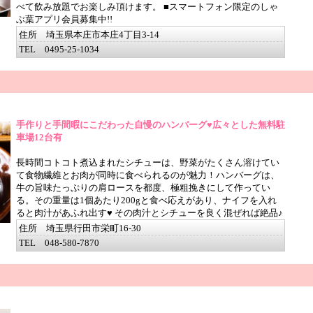
べて飲み放題でお楽しみ頂けます。 ■スマートフォン限定のしゃ
ぶ葉アプリ会員募集中!!
住所 埼玉県本庄市本庄4丁目3-14
TEL 0495-25-1034
手作りと手間暇にこだわった自慢のハンバーグ♥広々とした無料駐
車場12台有
長時間コトコト煮込まれたシチューは、野菜がたくさん溶けてい
て食物繊維とお肉が同時に食べられるのが魅力！ハンバーグは、
牛の旨味たっぷりの肩ロースを都度、極粗挽きにして作ってい
る。その重量は1個あたり200gと食べ応えがあり、ナイフを入れ
ると肉汁があふれ出す♥ その肉汁とシチューを良く混ぜれば絶品♪
住所 埼玉県行田市栄町16-30
TEL 048-580-7870