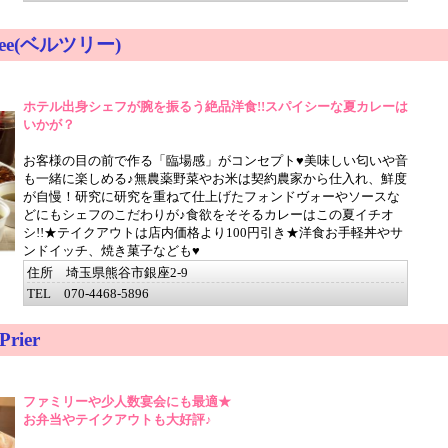
ree(ベルツリー)
ホテル出身シェフが腕を振るう絶品洋食!!スパイシーな夏カレーは
いかが？
お客様の目の前で作る「臨場感」がコンセプト♥美味しい匂いや音
も一緒に楽しめる♪無農薬野菜やお米は契約農家から仕入れ、鮮度
が自慢！研究に研究を重ねて仕上げたフォンドヴォーやソースな
どにもシェフのこだわりが♪食欲をそそるカレーはこの夏イチオ
シ!!★テイクアウトは店内価格より100円引き★洋食お手軽丼やサ
ンドイッチ、焼き菓子なども♥
住所 埼玉県熊谷市銀座2-9
TEL 070-4468-5896
ier
ファミリーや少人数宴会にも最適★
お弁当やテイクアウトも大好評♪