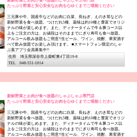
新鮮野菜とお肉が食べ放題のしゃぶしゃぶ専門店
たっぷり野菜と安心安全なお肉を心ゆくまでご堪能ください
三元豚や牛、国産牛などのお肉に白菜、長ねぎ、えのき茸などの
新鮮野菜を食べ放題。つけだれ5種、薬味は約10種と豊富でオリジ
ナルの味が楽しめます。また、ディナータイムで牛＆豚コース以
上をご注文の方は、お値段はそのままでにぎり寿司も食べ放題。
アルコール飲み放題もご用意!!生ビール、ワイン、焼酎、果実酒す
べて飲み放題でお楽しみ頂けます。 ■スマートフォン限定のしゃ
ぶ葉アプリ会員募集中!!
住所 埼玉県深谷市上柴町東4丁目19-8
TEL 048-551-1014
新鮮野菜とお肉が食べ放題のしゃぶしゃぶ専門店
たっぷり野菜と安心安全なお肉を心ゆくまでご堪能ください
三元豚や牛、国産牛などのお肉に白菜、長ねぎ、えのき茸などの
新鮮野菜を食べ放題。つけだれ5種、薬味は約10種と豊富でオリジ
ナルの味が楽しめます。また、ディナータイムで牛＆豚コース以
上をご注文の方は、お値段はそのままでにぎり寿司も食べ放題。
アルコール飲み放題もご用意!!生ビール、ワイン、焼酎、果実酒す