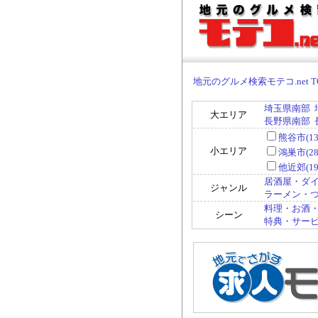
地元のグルメ検索モテコ.net T
埼玉県南部
大エリア
長野県南部
熊谷市(13
小エリア
鴻巣市(28
他近郊(19
居酒屋・ダイ
ジャンル
ラーメン・つけ
料理・お酒・
シーン
特典・サービス