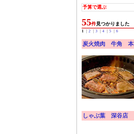
予算で選ぶ
55
件
見つかりました
1
｜
2
｜
3
｜
4
｜
5
｜
6
炭火焼肉 牛角 本
しゃぶ葉 深谷店