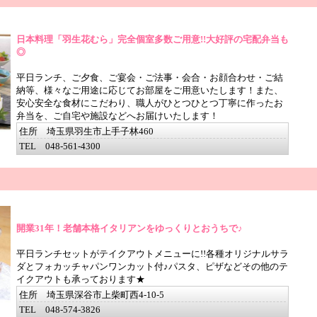
日本料理「羽生花むら」完全個室多数ご用意!!大好評の宅配弁当も
◎
平日ランチ、ご夕食、ご宴会・ご法事・会合・お顔合わせ・ご結
納等、様々なご用途に応じてお部屋をご用意いたします！また、
安心安全な食材にこだわり、職人がひとつひとつ丁寧に作ったお
弁当を、ご自宅や施設などへお届けいたします！
住所 埼玉県羽生市上手子林460
TEL 048-561-4300
開業31年！老舗本格イタリアンをゆっくりとおうちで♪
平日ランチセットがテイクアウトメニューに!!各種オリジナルサラ
ダとフォカッチャパンワンカット付♪パスタ、ピザなどその他のテ
イクアウトも承っております★
住所 埼玉県深谷市上柴町西4-10-5
TEL 048-574-3826