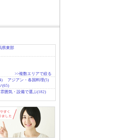
馬県東部
>>複数エリアで絞る
)
アジアン・各国料理(5)
65)
雰囲気・設備で選ぶ(182)