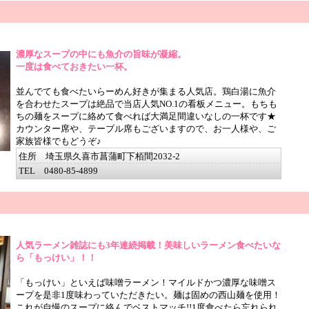
濃厚なスープの中にも魚介の旨味が凝縮。
一度は食べておきたい一杯。
並んでても食べたいらーめん好きが集まる人気店。鶏白湯に魚介
を合わせたスープは絶品で当店人気NO.1の看板メニュー。もちも
ちの麺をスープに絡めて食べれば大満足間違いなしの一杯です★
カウンター席や、テーブル席もございますので、お一人様や、ご
家族皆様でもどうぞ♪
住所 埼玉県久喜市菖蒲町下栢間2032-2
TEL 0480-85-4899
人気ラーメン雑誌にも3年連続掲載！美味しいラーメン食べたいな
ら「もっけい」！！
「もっけい」といえば味噌ラーメン！マイルドかつ濃厚な味噌ス
ープを是非1度味わっていただきたい。麺は固めの西山麺を使用！
これが自慢のスープに絡んでベストマッチ!!1度食べたら忘れられ