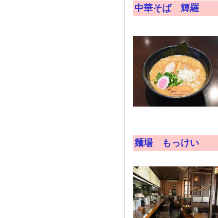
中華そば 輝羅
麺場 もっけい