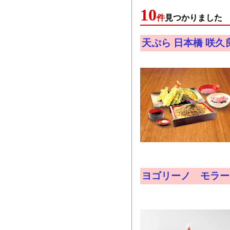
10
件
見つかりました
天ぷら 日本橋 咲
ヨゴリーノ モラー