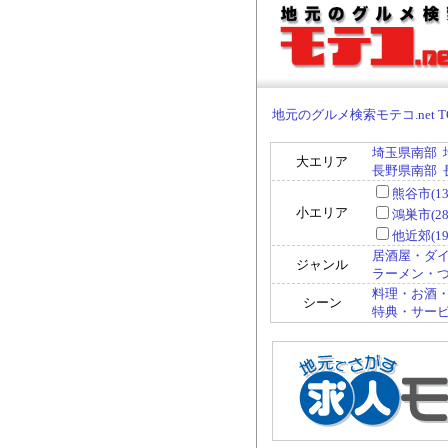
地元のグルメ検索モテコ.net T
埼玉県南部
大エリア
長野県南部
熊谷市(13
小エリア
鴻巣市(28
他近郊(19
居酒屋・ダイ
ジャンル
ラーメン・つけ
料理・お酒・
シーン
特典・サービ