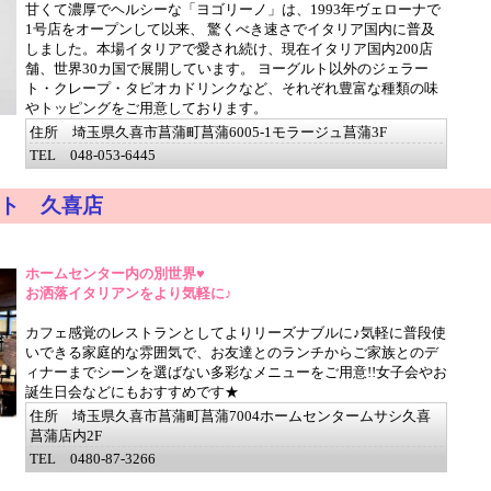
甘くて濃厚でヘルシーな「ヨゴリーノ」は、1993年ヴェローナで
1号店をオープンして以来、 驚くべき速さでイタリア国内に普及
しました。本場イタリアで愛され続け、現在イタリア国内200店
舗、世界30カ国で展開しています。 ヨーグルト以外のジェラー
ト・クレープ・タピオカドリンクなど、それぞれ豊富な種類の味
やトッピングをご用意しております。
住所 埼玉県久喜市菖蒲町菖蒲6005-1モラージュ菖蒲3F
TEL 048-053-6445
ト 久喜店
ホームセンター内の別世界♥
お洒落イタリアンをより気軽に♪
カフェ感覚のレストランとしてよりリーズナブルに♪気軽に普段使
いできる家庭的な雰囲気で、お友達とのランチからご家族とのデ
ィナーまでシーンを選ばない多彩なメニューをご用意!!女子会やお
誕生日会などにもおすすめです★
住所 埼玉県久喜市菖蒲町菖蒲7004ホームセンタームサシ久喜
菖蒲店内2F
TEL 0480-87-3266