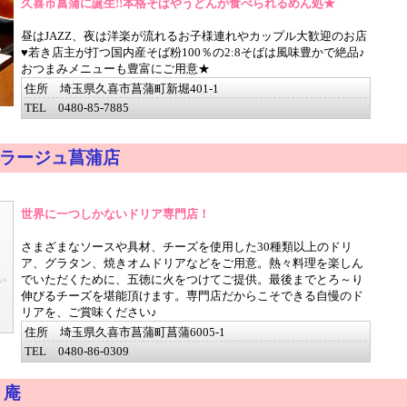
久喜市菖蒲に誕生!!本格そばやうどんが食べられるめん処★
昼はJAZZ、夜は洋楽が流れるお子様連れやカップル大歓迎のお店
♥若き店主が打つ国内産そば粉100％の2:8そばは風味豊かで絶品♪
おつまみメニューも豊富にご用意★
住所 埼玉県久喜市菖蒲町新堀401-1
TEL 0480-85-7885
ラージュ菖蒲店
世界に一つしかないドリア専門店！
さまざまなソースや具材、チーズを使用した30種類以上のドリ
ア、グラタン、焼きオムドリアなどをご用意。熱々料理を楽しん
でいただくために、五徳に火をつけてご提供。最後までとろ～り
伸びるチーズを堪能頂けます。専門店だからこそできる自慢のド
リアを、ご賞味ください♪
住所 埼玉県久喜市菖蒲町菖蒲6005-1
TEL 0480-86-0309
り庵