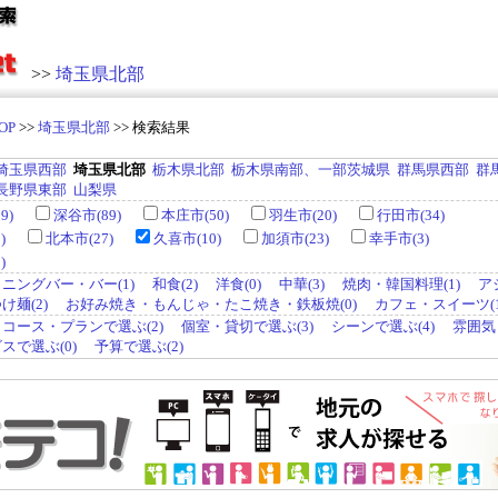
>>
埼玉県北部
OP
>>
埼玉県北部
>> 検索結果
埼玉県西部
埼玉県北部
栃木県北部
栃木県南部、一部茨城県
群馬県西部
群
長野県東部
山梨県
9)
深谷市(89)
本庄市(50)
羽生市(20)
行田市(34)
)
北本市(27)
久喜市(10)
加須市(23)
幸手市(3)
)
ニングバー・バー(1)
和食(2)
洋食(0)
中華(3)
焼肉・韓国料理(1)
ア
麺(2)
お好み焼き・もんじゃ・たこ焼き・鉄板焼(0)
カフェ・スイーツ(1
コース・プランで選ぶ(2)
個室・貸切で選ぶ(3)
シーンで選ぶ(4)
雰囲気
スで選ぶ(0)
予算で選ぶ(2)