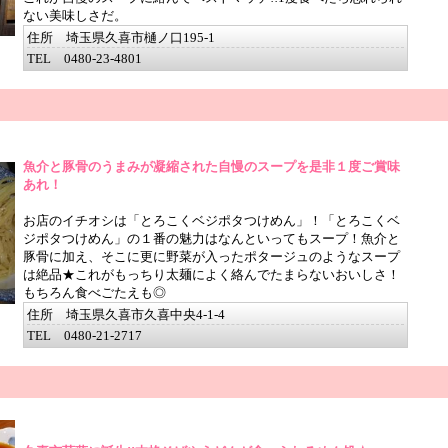
ない美味しさだ。
住所 埼玉県久喜市樋ノ口195-1
TEL 0480-23-4801
魚介と豚骨のうまみが凝縮された自慢のスープを是非１度ご賞味
あれ！
お店のイチオシは「とろこくベジポタつけめん」！「とろこくベ
ジポタつけめん」の１番の魅力はなんといってもスープ！魚介と
豚骨に加え、そこに更に野菜が入ったポタージュのようなスープ
は絶品★これがもっちり太麺によく絡んでたまらないおいしさ！
もちろん食べごたえも◎
住所 埼玉県久喜市久喜中央4-1-4
TEL 0480-21-2717