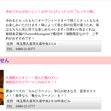
冷めてからがおいしい！おやつにぴっったりの『もっちり焼』
冷めるともっちもち♡オーブントースターで焼くとさっくもちを
お楽しみいただけます！味によって形と顔の位置が違うため、味
はもちろん見た目でも楽しめちゃいます♪ 日替わり気まぐれは、
毎朝各店舗のTwitter&Instagramで配信中！個数限定なので、ご予
約がおすすめです！
住所 埼玉県久喜市久喜中央3-1-4
TEL 0480-21-0377
せん
久喜駅からすぐ！！呑んだ後の〆に♪
焼肉店だけどラーメンのみＯＫ！！
醤油ベースの「カルビラーメン」辛口が好きな方、是非オスス
メ！！激辛なら「亀せんラーメン」を！！
住所 埼玉県久喜市久喜中央2-9-34中央ビル
TEL 0480-22-3777