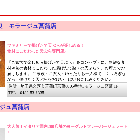
久良 モラージュ菖蒲店
ファミリーで揚げたて天ぷらが楽しめる！
食材にこだわった天ぷら専門店♪
「ご家族で楽しめる揚げたて天ぷら」をコンセプトに、新鮮な食
材や旬の食材にこだわった揚げたて熱々の天ぷらを、お席までお
届けします。 ご家族・ご友人・ゆったりお一人様で…くつろぎな
がら、揚げたて天ぷらをお腹いっぱいお楽しみください♪
住所 埼玉県久喜市菖蒲町菖蒲6005番地1モラージュ菖蒲 1F
TEL 0480-53-6335
ジュ菖蒲店
大人気！イタリア国内200店舗のヨーグルトフレーバージェラート
♪