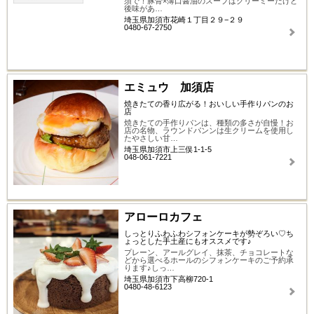
須で！豚骨×薄口醤油のスープはクリーミーだけど
後味があ…
埼玉県加須市花崎１丁目２９−２９
0480-67-2750
エミュウ 加須店
焼きたての香り広がる！おいしい手作りパンのお
店
焼きたての手作りパンは、種類の多さが自慢！お
店の名物、ラウンドパンンは生クリームを使用し
たやさしい甘…
埼玉県加須市上三俣1-1-5
048-061-7221
アローロカフェ
しっとりふわふわシフォンケーキが勢ぞろい♡ち
ょっとした手土産にもオススメです♪
プレーン、アールグレイ、抹茶、チョコレートな
どから選べるホールのシフォンケーキのご予約承
ります♪しっ…
埼玉県加須市下高柳720-1
0480-48-6123