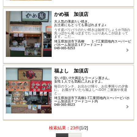
かめ福 加須店
大人気の薄皮たい焼き。
お土産にもとっても喜ばれますよ♪
うす皮パリパリのたい焼きは如何でしょうか?頭の
先っぽから尾っぽまでたっぷりあんこが詰まって
ます。こだ…
埼玉県加須市下高柳 １-7工業団地内スーパービ
バホーム加須店１Fフードコート
048-065-8253
福よし 加須店
安い!!旨い!!大満足なラーメン屋さん。
女性１人でも気軽に入れますよ。
毎日のランチ、お出かけ帰り、お仕事帰りの夕食
に。 お腹がすいたら福よしへGO!! ご家族や友達
と…
埼玉県加須市下高柳1-7工業団地内スーパービバホ
ーム加須店Ｆフードコート内
048-065-8523
検索結果：23件
[1/2]