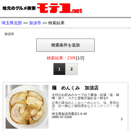
埼玉県北部
>>
加須市
>> 検索結果
加須市
検索条件を追加
検索結果：23件
[1/2]
1
2
麺 めんくみ 加須店
今日のお好みのスープは？醤油・白湯・塩・味
噌・担々…コクと旨味が溢れる一杯を!!
定番の醤油めんくみらーめんから、塩、豚骨白
湯、担々麵など種類豊富なラインナップ！一度
た…
埼玉県加須市愛宕1-6-49
0480-47-0168