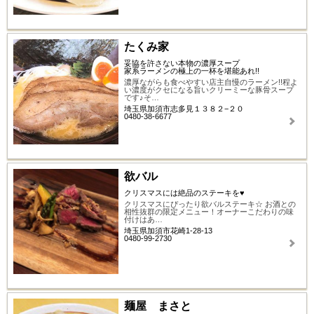
たくみ家
妥協を許さない本物の濃厚スープ
家系ラーメンの極上の一杯を堪能あれ!!
濃厚ながらも食べやすい店主自慢のラーメン!!程よ
い濃度がクセになる旨いクリーミーな豚骨スープ
です♪そ…
埼玉県加須市志多見１３８２−２０
0480-38-6677
欲バル
クリスマスには絶品のステーキを♥
クリスマスにぴったり欲バルステーキ☆ お酒との
相性抜群の限定メニュー！オーナーこだわりの味
付けはあ…
埼玉県加須市花崎1-28-13
0480-99-2730
麺屋 まさと