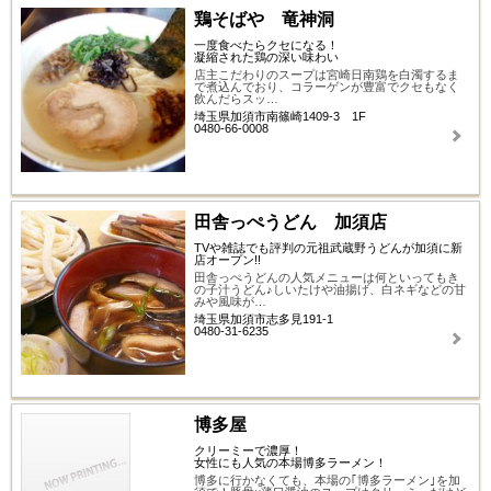
鶏そばや 竜神洞
一度食べたらクセになる！
凝縮された鶏の深い味わい
店主こだわりのスープは宮崎日南鶏を白濁するま
で煮込んでおり、コラーゲンが豊富でクセもなく
飲んだらスッ…
埼玉県加須市南篠崎1409-3 1F
0480-66-0008
田舎っぺうどん 加須店
TVや雑誌でも評判の元祖武蔵野うどんが加須に新
店オープン!!
田舎っぺうどんの人気メニューは何といってもき
の子汁うどん♪しいたけや油揚げ、白ネギなどの甘
みや風味が…
埼玉県加須市志多見191-1
0480-31-6235
博多屋
クリーミーで濃厚！
女性にも人気の本場博多ラーメン！
博多に行かなくても、本場の｢博多ラーメン｣を加