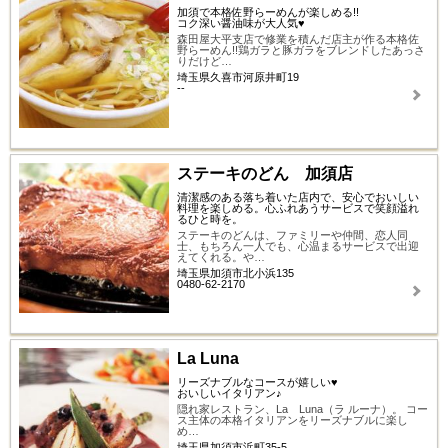
加須で本格佐野らーめんが楽しめる!!
コク深い醤油味が大人気♥
森田屋大平支店で修業を積んだ店主が作る本格佐
野らーめん!!鶏ガラと豚ガラをブレンドしたあっさ
りだけど…
埼玉県久喜市河原井町19
--
ステーキのどん 加須店
清潔感のある落ち着いた店内で、安心でおいしい
料理を楽しめる。心ふれあうサービスで笑顔溢れ
るひと時を。
ステーキのどんは、ファミリーや仲間、恋人同
士、もちろん一人でも、心温まるサービスで出迎
えてくれる。や…
埼玉県加須市北小浜135
0480-62-2170
La Luna
リーズナブルなコースが嬉しい♥
おいしいイタリアン♪
隠れ家レストラン、La Luna（ラ ルーナ）。 コー
ス主体の本格イタリアンをリーズナブルに楽し
め…
埼玉県加須市浜町35-5