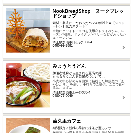
NookBreadShop ヌークブレッ
ドショップ
素材・製法にこだわったパン30種以上★【シュト
ーレン】販売スタート！
生地にホワイトチョコを使用◎ドライみかん、レ
ーズン2種類、ドライクランベリーなどが入ったシ
ュトーレン…
埼玉県加須市日出安1336-4
0480-99-2881
みょうとうどん
加須産地粉から生まれる至高の麺
もちもちうどんを自慢のつけ汁で…
小麦の中心部のみを贅沢に精粉した加須産の「あ
やひかり」 を使い、手打ちでご提供。ここで食べ
るは、まず…
埼玉県加須市北平野333-4
0480-77-0049
繭久里カフェ
期間限定☆新緑の季節に抹茶が薫るデザート
無農薬での漢方農法や自然栽培を行う誠農社農園