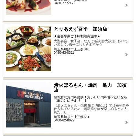
0480-77-5958
とりあえず吾平 加須店
★宴会早期ご予約割引実施中★
大型宴会、女子会、なんでも歓迎!大歓迎!! わいわ
い楽しく♪吾平にしときますか☆
埼玉県加須市上三俣810
0480-63-0311
炭火ほるもん・焼肉 亀力 加須
店
超新鮮なお肉を提供！おいしい肉を食べたいなら
【亀力】に決まり！！
【炭火ほるもん・焼肉 亀力 加須店】では毎朝肉を
仕入れているため、超新鮮な肉が楽しめると大人
気だ。し…
埼玉県加須市上三俣661
0480-62-8029