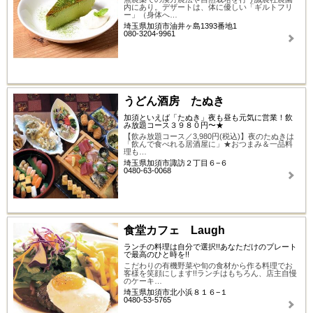
内にあり。デザートは、体に優しい「ギルトフリ
ー」（身体へ…
埼玉県加須市油井ヶ島1393番地1
080-3204-9961
うどん酒房 たぬき
加須といえば「たぬき」夜も昼も元気に営業！飲
み放題コース３９８０円〜★
【飲み放題コース／3,980円(税込)】夜のたぬきは
「飲んで食べれる居酒屋に」★おつまみ＆一品料
理も…
埼玉県加須市諏訪２丁目６−６
0480-63-0068
食堂カフェ Laugh
ランチの料理は自分で選択!!あなただけのプレート
で最高のひと時を!!
こだわりの有機野菜や旬の食材から作る料理でお
客様を笑顔にします!!ランチはもちろん、店主自慢
のケーキ…
埼玉県加須市北小浜８１６−１
0480-53-5765