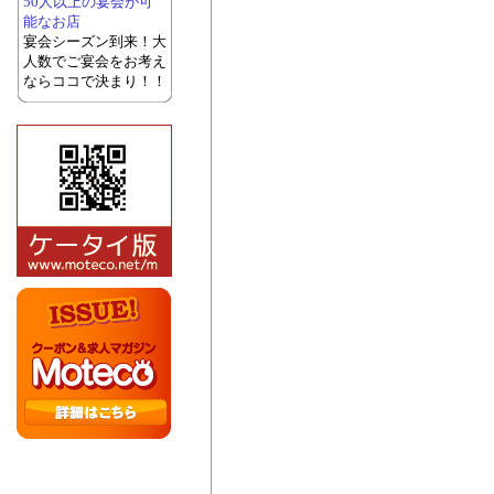
50人以上の宴会が可
能なお店
宴会シーズン到来！大
人数でご宴会をお考え
ならココで決まり！！