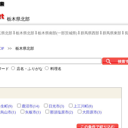
栃木県北部
l
l
l
l
l
玉県北部
栃木県北部
栃木県南部(一部茨城県)
群馬県西部
群馬県東部
OP
>> 栃木県北部
ワード
店名・ふりがな
料理名
生町(9)
鹿沼市(14)
日光市(3)
上三川町(8)
烏山市(1)
矢板市(1)
那須塩原市(2)
大田原市(3)