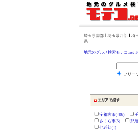
l
l
埼玉県南部
埼玉県西部
埼
県
地元のグルメ検索モテコ.net T
フリー
宇都宮市(486)
壬
さくら市(5)
那須
他近郊(4)