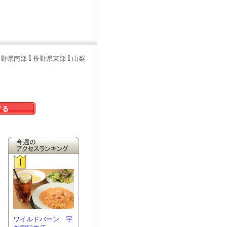
l
l
長野県南部
長野県東部
山梨
ワイルドバーン 宇