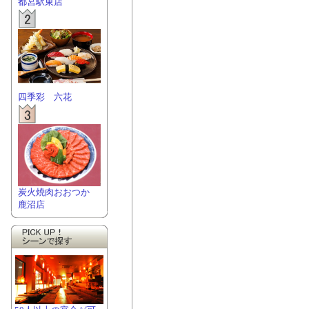
都宮駅東店
四季彩 六花
炭火焼肉おおつか
鹿沼店