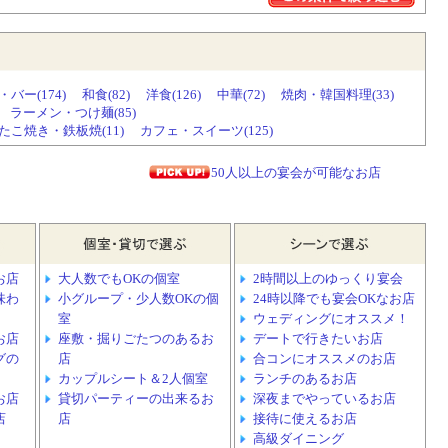
ー(174)
和食(82)
洋食(126)
中華(72)
焼肉・韓国料理(33)
ラーメン・つけ麺(85)
こ焼き・鉄板焼(11)
カフェ・スイーツ(125)
50人以上の宴会が可能なお店
お店
大人数でもOKの個室
2時間以上のゆっくり宴会
味わ
小グループ・少人数OKの個
24時以降でも宴会OKなお店
室
ウェディングにオススメ！
お店
座敷・掘りごたつのあるお
デートで行きたいお店
グの
店
合コンにオススメのお店
カップルシート＆2人個室
ランチのあるお店
お店
貸切パーティーの出来るお
深夜までやっているお店
店
店
接待に使えるお店
高級ダイニング