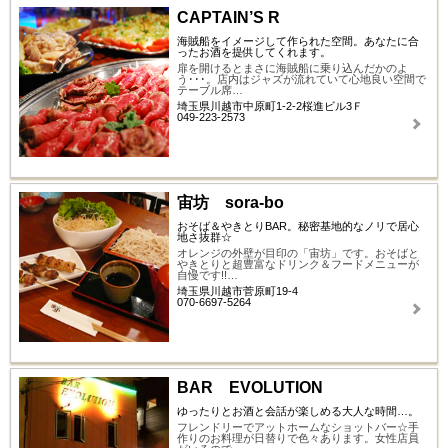
CAPTAIN’S R
海賊船をイメージして作られた空間。あなたに合
ったお酒を提供してくれます。
扉を開けるとまさに海賊船に乗り込んだかのよ
う･･･。店内はジャズが流れていて心地良い空間で
テーブル席…
埼玉県川越市中原町1-2-2桜進ビル3Ｆ
049-223-2573
宙坊 sora-bo
おそば＆やきとりBAR。秘密基地的なノリで居心
地さ抜群☆
オレンジの外壁が目印の「宙坊」です。おそばと
やきとりと超豊富なドリンク＆フードメニューが
自慢です!!…
埼玉県川越市菅原町19-4
070-6697-5264
BAR EVOLUTION
ゆったりとお酒と会話が楽しめる大人な時間…。
フレンドリーでアットホームなショットバー☆手
作りのお料理が日替りで色々あります。女性店員