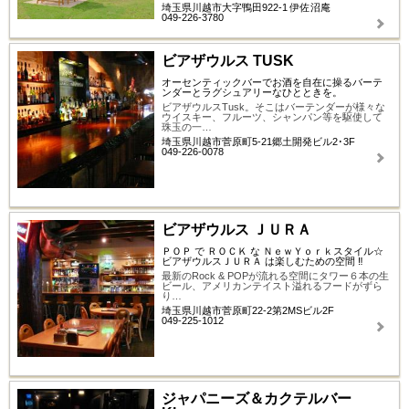
埼玉県川越市大字鴨田922-1 伊佐沼庵
049-226-3780
ビアザウルス TUSK
オーセンティックバーでお酒を自在に操るバーテ
ンダーとラグシュアリーなひとときを。
ビアザウルスTusk。そこはバーテンダーが様々な
ウイスキー、フルーツ、シャンパン等を駆使して
珠玉の一…
埼玉県川越市菅原町5-21郷土開発ビル2･3F
049-226-0078
ビアザウルス ＪＵＲＡ
ＰＯＰ で ＲＯＣＫ な ＮｅｗＹｏｒｋスタイル☆
ビアザウルスＪＵＲＡ は楽しむための空間 ‼
最新のRock & POPが流れる空間にタワー６本の生
ビール、アメリカンテイスト溢れるフードがずら
り…
埼玉県川越市菅原町22-2第2MSビル2F
049-225-1012
ジャパニーズ＆カクテルバー