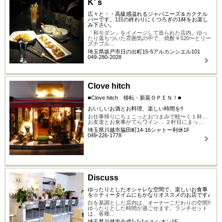
K’ｓ
広々と・・高級感溢れるジャパニーズ＆カクテル
バーです。1日の終わりにくつろぎの1杯をお楽し
み下さい。
「和モダン」をイメージして造られた店内。ゆっ
たり落ちついた雰囲気の中で、焼酎￥520〜とリー
ズナブル…
埼玉県坂戸市日の出町15-5アルカンシエル101
049-280-2028
Clove hitch
■Clove hitch 移転・新装ＯＰＥＮ！■
おいしいお酒とお料理、楽しい時間を!!
お仕事帰りにちょこっとおつまみで軽〜く１杯…
お友達とお食事がてらワイン… ２軒目にまっ…
埼玉県川越市脇田町14-16シャトー利休1F
049-226-1778
Discuss
ゆったりとしたオシャレな空間で、楽しいお食事
を☆ティータイムにもかなりオススメのお店です♪
白を基調とした店内は、オーナーこだわりの空間!!
ゆったりとした時間が過ごせます。ランチセット
は、各種…
埼玉県川越市今成1-1-1ベルシオン1F