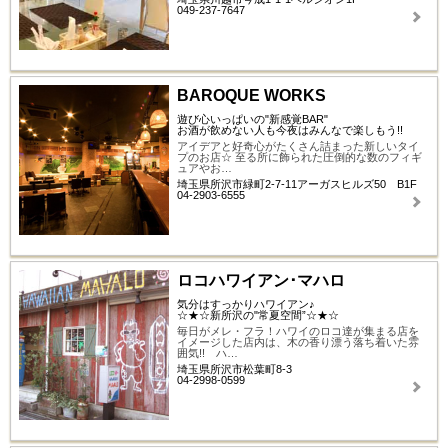
049-237-7647
BAROQUE WORKS
遊び心いっぱいの"新感覚BAR"
お酒が飲めない人も今夜はみんなで楽しもう!!
アイデアと好奇心がたくさん詰まった新しいタイ
プのお店☆ 至る所に飾られた圧倒的な数のフィギ
ュアやお…
埼玉県所沢市緑町2-7-11アーガスヒルズ50 B1F
04-2903-6555
ロコハワイアン･マハロ
気分はすっかりハワイアン♪
☆★☆新所沢の"常夏空間”☆★☆
毎日がメレ・フラ！ハワイのロコ達が集まる店を
イメージした店内は、木の香り漂う落ち着いた雰
囲気!! ハ…
埼玉県所沢市松葉町8-3
04-2998-0599