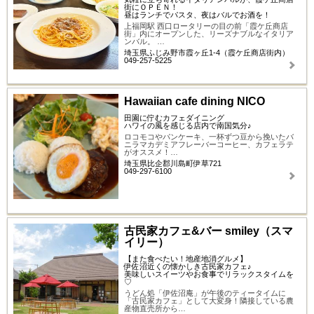
街にＯＰＥＮ！
昼はランチでパスタ、夜はバルでお酒を！
上福岡駅 西口ロータリーの目の前「霞ケ丘商店
街」内にオープンした、リーズナブルなイタリア
ンバル。 …
埼玉県ふじみ野市霞ヶ丘1-4（霞ケ丘商店街内）
049-257-5225
Hawaiian cafe dining NICO
田園に佇むカフェダイニング
ハワイの風を感じる店内で南国気分♪
ロコモコやパンケーキ、一杯ずつ豆から挽いたバ
ニラマカデミアフレーバーコーヒー、カフェラテ
がオススメ！…
埼玉県比企郡川島町伊草721
049-297-6100
古民家カフェ&バー smiley（スマ
イリー）
【また食べたい！地産地消グルメ】
伊佐沼近くの懐かしき古民家カフェ♪
美味しいスイーツやお食事でリラックスタイムを
♡
うどん処「伊佐沼庵」が午後のティータイムに
「古民家カフェ」として大変身！隣接している農
産物直売所から…