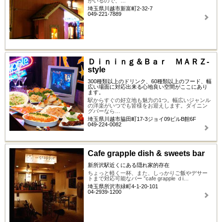
がいるので、…
埼玉県川越市新富町2-32-7
049-221-7889
Ｄｉｎｉｎｇ＆Ｂａｒ ＭＡＲＺ-
style
300種類以上のドリンク、60種類以上のフード、幅
広い場面に対応出来る心地良い空間がここにあり
ます。
駅からすぐの好立地も魅力の1つ。幅広いジャンル
の洋楽がいつでも皆様をお迎えします。ダイニン
グバーなら…
埼玉県川越市脇田町17-3ジョイ09ビルB館6F
049-224-0082
Cafe grapple dish & sweets bar
新所沢駅近くにある隠れ家的存在
ちょっと軽く一杯、また、しっかりご飯やデサー
トまで対応可能なバー ”cafe grapple ｄi…
埼玉県所沢市緑町4-1-20-101
04-2939-1200