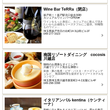
Wine Bar TeRRa（閉店）
坂戸初！！坂戸駅北口徒歩30秒
カジュアルワインバーOPEN♥
ワインをもっと身近に、カジュアルに飲んで頂き
たいからお値段もリーズナブルにご提供。50種類
ものワイン…
埼玉県坂戸市日の出町14-3山咲ビル1F
049-277-3323
南国リゾートダイニング cocosis
川越店
独特のお洒落なダイニング!!
川越でリゾート気分を満喫☆
刺身・豚の角煮・ピザ・パスタ・チーズフォンデ
ュなど、 無国籍料理を提供するリゾートホテルを
コンセプ…
埼玉県埼玉県川越市新富町2-4-2太陽ビル4F
049-298-3398
イタリアンバル kentina（ケンティ
ーナ）
気軽に立ち寄れるイタリアンバルが、霞ケ丘商店