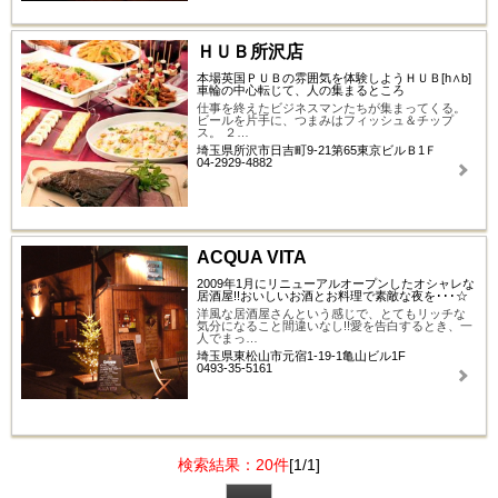
ＨＵＢ所沢店
本場英国ＰＵＢの雰囲気を体験しようＨＵＢ[h∧b]
車輪の中心転じて、人の集まるところ
仕事を終えたビジネスマンたちが集まってくる。
ビールを片手に、つまみはフィッシュ＆チップ
ス。 ２…
埼玉県所沢市日吉町9-21第65東京ビルＢ1Ｆ
04-2929-4882
ACQUA VITA
2009年1月にリニューアルオープンしたオシャレな
居酒屋!!おいしいお酒とお料理で素敵な夜を･･･☆
洋風な居酒屋さんという感じで、とてもリッチな
気分になること間違いなし!!愛を告白するとき、一
人でまっ…
埼玉県東松山市元宿1-19-1亀山ビル1F
0493-35-5161
検索結果：20件
[1/1]