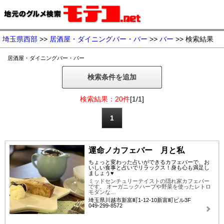
埼玉県西部
>>
居酒屋・ダイニングバー・バー
>>
バー
>> 検索結果
居酒屋・ダイニングバー・バー
検索条件を追加
検索結果：20件
[1/1]
1
運命ノカフェバー 月と私
ちょっと変わった占いができるカフェバーで、お
いしい食事と占いでリラックス！身も心も満足し
ましょう♥
ミッドセンチュリーテイストの隠れ家カフェバー
です。 オーガニックハーブや野菜を使ったレトロ
モダンな…
埼玉県川越市新富町1-12-10新富町ビル3F
049-299-8572