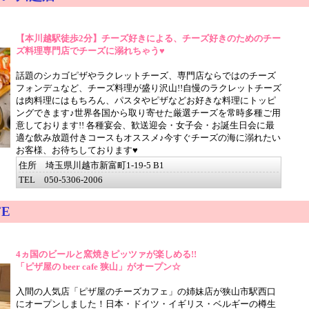
【本川越駅徒歩2分】チーズ好きによる、チーズ好きのためのチー
ズ料理専門店でチーズに溺れちゃう♥
話題のシカゴピザやラクレットチーズ、専門店ならではのチーズ
フォンデュなど、チーズ料理が盛り沢山!!自慢のラクレットチーズ
は肉料理にはもちろん、パスタやピザなどお好きな料理にトッピ
ングできます♪世界各国から取り寄せた厳選チーズを常時多種ご用
意しております!! 各種宴会、歓送迎会・女子会・お誕生日会に最
適な飲み放題付きコースもオススメ♪今すぐチーズの海に溺れたい
お客様、お待ちしております♥
住所 埼玉県川越市新富町1-19-5 B1
TEL 050-5306-2006
FE
4ヵ国のビールと窯焼きピッツァが楽しめる!!
「ピザ屋の beer cafe 狭山」がオープン☆
入間の人気店「ピザ屋のチーズカフェ」の姉妹店が狭山市駅西口
にオープンしました！日本・ドイツ・イギリス・ベルギーの樽生