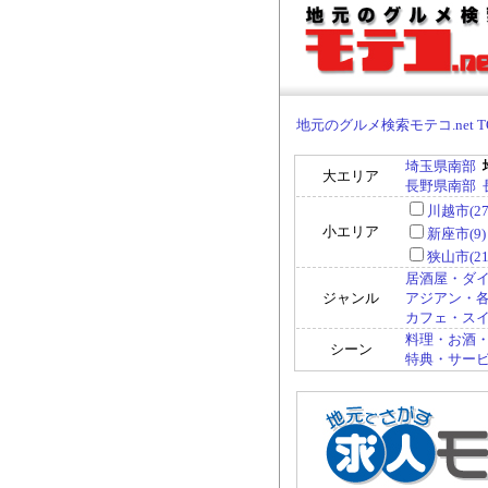
地元のグルメ検索モテコ.net T
埼玉県南部
大エリア
長野県南部
川越市(27
小エリア
新座市(9)
狭山市(21
居酒屋・ダイ
ジャンル
アジアン・各国
カフェ・スイー
料理・お酒・
シーン
特典・サービス