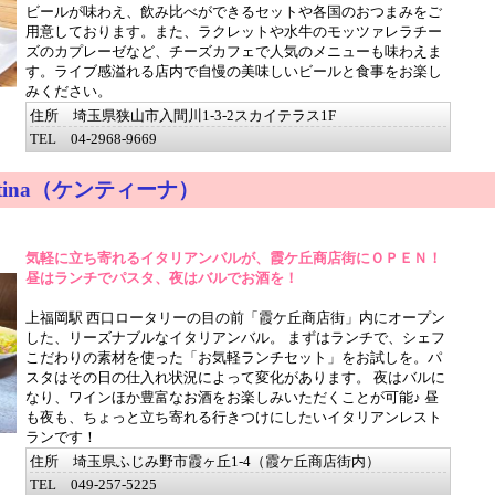
ビールが味わえ、飲み比べができるセットや各国のおつまみをご
用意しております。また、ラクレットや水牛のモッツァレラチー
ズのカプレーゼなど、チーズカフェで人気のメニューも味わえま
す。ライブ感溢れる店内で自慢の美味しいビールと食事をお楽し
みください。
住所 埼玉県狭山市入間川1-3-2スカイテラス1F
TEL 04-2968-9669
tina（ケンティーナ）
気軽に立ち寄れるイタリアンバルが、霞ケ丘商店街にＯＰＥＮ！
昼はランチでパスタ、夜はバルでお酒を！
上福岡駅 西口ロータリーの目の前「霞ケ丘商店街」内にオープン
した、リーズナブルなイタリアンバル。 まずはランチで、シェフ
こだわりの素材を使った「お気軽ランチセット」をお試しを。パ
スタはその日の仕入れ状況によって変化があります。 夜はバルに
なり、ワインほか豊富なお酒をお楽しみいただくことが可能♪ 昼
も夜も、ちょっと立ち寄れる行きつけにしたいイタリアンレスト
ランです！
住所 埼玉県ふじみ野市霞ヶ丘1-4（霞ケ丘商店街内）
TEL 049-257-5225