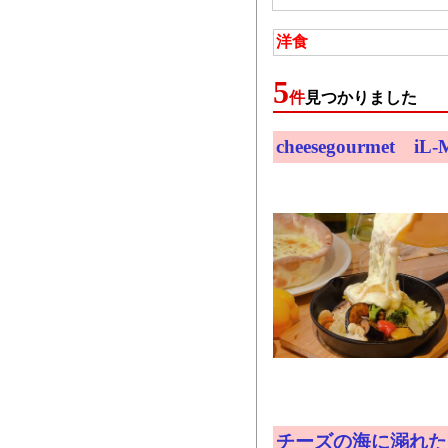
洋食
5
件
見つかりました
cheesegourme
チーズの海に溺れた