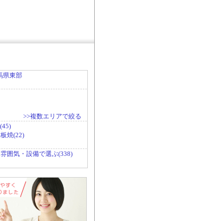
馬県東部
>>複数エリアで絞る
45)
焼(22)
雰囲気・設備で選ぶ(338)