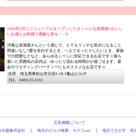
2009年1月にリニューアルオープンしたオシャレな居酒屋!!おいし
いお酒とお料理で素敵な夜を･･･☆
洋風な居酒屋さんという感じで、とてもリッチな気分になること
間違いなし!!愛を告白するとき、一人でまったりしたいとき、家族
での団欒などなど、あらゆるシーンに対応できるお店です☆落ち
着いた雰囲気の店内は、ゆったり流れる時間がが過ごせます。宴
会やウエディングパーティーにもオススメなお店です☆
住所 埼玉県東松山市元宿1-19-1亀山ビル1F
TEL 0493-35-5161
広告掲載について
コ出版株式会社
｜
地元のグルメ検索 モテコ.net
｜
地元でさがす 求