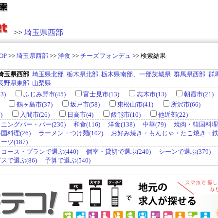
>>
埼玉県西部
OP
>>
埼玉県西部
>>
洋食
>>
チーズフォンデュ
>> 検索結果
埼玉県西部
埼玉県北部
栃木県北部
栃木県南部、一部茨城県
群馬県西部
群
長野県東部
山梨県
3)
ふじみ野市(45)
富士見市(13)
志木市(13)
朝霞市(21)
鶴ヶ島市(37)
坂戸市(58)
東松山市(41)
所沢市(66)
)
入間市(26)
日高市(4)
飯能市(10)
他近郊(22)
ニングバー・バー(230)
和食(116)
洋食(138)
中華(79)
焼肉・韓国料理(
料理(26)
ラーメン・つけ麺(102)
お好み焼き・もんじゃ・たこ焼き・鉄板
ツ(187)
コース・プランで選ぶ(440)
個室・貸切で選ぶ(240)
シーンで選ぶ(379)
で選ぶ(86)
予算で選ぶ(540)