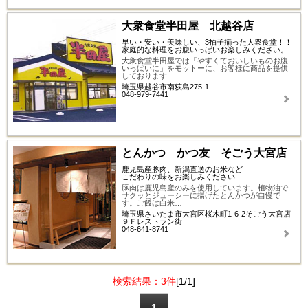
大衆食堂半田屋 北越谷店
早い・安い・美味しい、3拍子揃った大衆食堂！！
家庭的な料理をお腹いっぱいお楽しみください。
大衆食堂半田屋では「やすくておいしいものお腹
いっぱいに」をモットーに、お客様に商品を提供
しております…
埼玉県越谷市南荻島275-1
048-979-7441
とんかつ かつ友 そごう大宮店
鹿児島産豚肉、新潟直送のお米など
こだわりの味をお楽しみください
豚肉は鹿児島産のみを使用しています。植物油で
サクッとジューシーに揚げたとんかつが自慢で
す。ご飯は白米…
埼玉県さいたま市大宮区桜木町1-6-2そごう大宮店
９Ｆレストラン街
048-641-8741
検索結果：3件
[1/1]
1