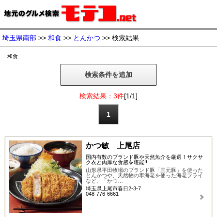
埼玉県南部
>>
和食
>>
とんかつ
>> 検索結果
和食
検索条件を追加
検索結果：3件
[1/1]
1
かつ敏 上尾店
国内有数のブランド豚や天然魚介を厳選！サクサ
ク衣と肉厚な食感を堪能!!
山形県平田牧場のブランド豚「三元豚」を使った
とんかつや、天然物の車海老を使った海老フライ
など、「かつ…
埼玉県上尾市春日2-3-7
048-776-6661