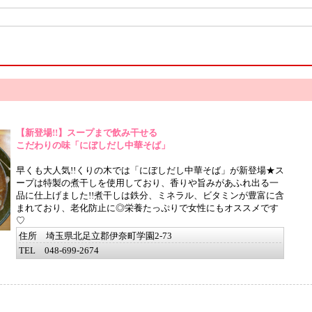
【新登場!!】スープまで飲み干せる
こだわりの味「にぼしだし中華そば」
早くも大人気!!くりの木では「にぼしだし中華そば」が新登場★ス
ープは特製の煮干しを使用しており、香りや旨みがあふれ出る一
品に仕上げました!!煮干しは鉄分、ミネラル、ビタミンが豊富に含
まれており、老化防止に◎栄養たっぷりで女性にもオススメです
♡
住所 埼玉県北足立郡伊奈町学園2-73
TEL 048-699-2674