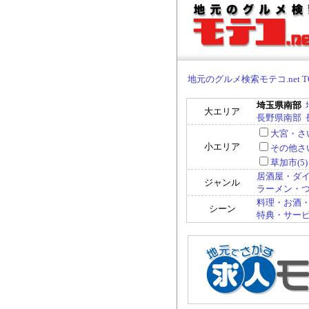
地元のグルメ検索モテコ.net T
埼玉県南部
大エリア
長野県南部
大宮・さい
小エリア
その他さい
草加市(5)
居酒屋・ダイ
ジャンル
ラーメン・つけ
料理・お酒・
シーン
特典・サービス