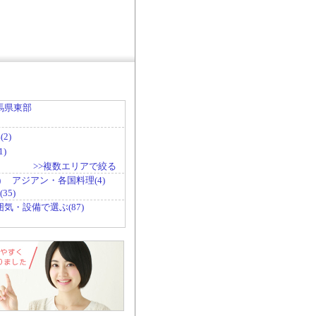
馬県東部
2)
)
>>複数エリアで絞る
)
アジアン・各国料理(4)
35)
囲気・設備で選ぶ(87)