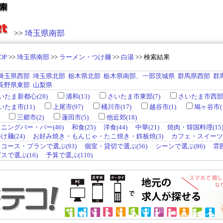
>>
埼玉県南部
OP
>>
埼玉県南部
>>
ラーメン・つけ麺
>>
白湯
>> 検索結果
埼玉県西部
埼玉県北部
栃木県北部
栃木県南部、一部茨城県
群馬県西部
群
長野県東部
山梨県
たま新都心(28)
浦和(13)
さいたま市東部(7)
さいたま市西部(
たま市(11)
上尾市(97)
桶川市(17)
越谷市(1)
鳩ヶ谷市(1
三郷市(2)
蓮田市(5)
他近郊(18)
ニングバー・バー(46)
和食(25)
洋食(44)
中華(21)
焼肉・韓国料理(15
麺(24)
お好み焼き・もんじゃ・たこ焼き・鉄板焼(3)
カフェ・スイーツ(
コース・プランで選ぶ(93)
個室・貸切で選ぶ(56)
シーンで選ぶ(86)
雰
で選ぶ(16)
予算で選ぶ(110)