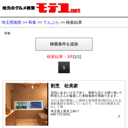
埼玉県南部
>>
和食
>>
てんぷら
>> 検索結果
和食
検索条件を追加
検索結果：3件
[1/1]
1
割烹 松美家
店内にあるいけすで泳ぐ、新鮮な活イカ踊り食い!!
料理人さんが厳選した美味食材が堪能できます。
その土地の美味しい食材を産地直送!!毎日仕入れる
新鮮素材を使用しているので、その日の食材を活
かして毎…
埼玉県上尾市上60-7
048-772-5531