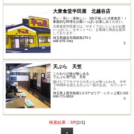
大衆食堂半田屋 北越谷店
早い・安い・美味しい、3拍子揃った大衆食堂！！
家庭的な料理をお腹いっぱいお楽しみください。
大衆食堂半田屋では「やすくておいしいものお腹
いっぱいに」をモットーに、お客様に商品を提供
しております…
埼玉県越谷市南荻島275-1
048-979-7441
天ぷら 天笠
こだわりの味が愉しめる
てんぷら専門店 天笠
揚げたてでサクサクの天ぷらが食べられる。 今年
で40周年を迎える天ぷら一筋のお店。 カウンター
も…
埼玉県上尾市柏座1-2-3アゼリア・シティ上尾1-102
048-771-6816
検索結果：3件
[1/1]
1