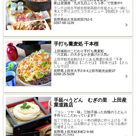
夜は居酒屋「九月九日ふくろう亭」で営業中!!
ランチは佐久平総合技術高校の生徒さんと一緒に
考えて作り上げたコラボメニュー【佐総(さっそう)
セット …
長野県佐久市岩村田762-5
0267-68-1139
手打ち蕎麦処 千本桜
上田城前のこだわり手打ち蕎麦処
『六文銭』の大きなかき揚げが人気♪
上田市観光会館の1Ｆにある蕎麦の名店『千本
桜』。 お蕎麦は【二八そば】【田舎そば】【さら
しなそば】…
長野県上田市大手2-8-4上田市観光会館1F
0268-25-5039
手延べうどん むぎの里 上田産
業道路店
『コシ・ツヤ・味』三拍子揃った自慢のうどん☆
手作りにこだわっています!!
包丁で切ることなく一本の縄状に作り上げる「手
延べうどん」はお餅のようなコシとつるつる感が
◎通常より太…
長野県上田市材木町2-9-88
0268-21-7251