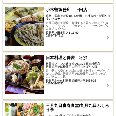
小木曽製粉所 上田店
信州・国産そば粉100％使用！自社製粉・製麺が自
慢のそば★
自社工場にて製粉・製麺する上質なそばを「引き
立て」「打ち立て」「茹で立て」でリーズナブル
に提供してい…
長野県上田市常入1-11-59
0268-71-7713
日本料理と蕎麦 冴沙
軽井沢プリンス通り沿いにある日本料理店
軽井沢産そば粉使用の手打ちそばが人気
目で見ても楽しめる繊細な日本料理をリーズナブ
ルにご提供。軽井沢産そば粉使用の細打ちそば
は、喉ごしも良…
長野県北佐久郡軽井沢町軽井沢1058-16
0267-31-5053
三月九日青春食堂/九月九日ふくろ
う亭
二つの顔!?昼は「三月九日青春食堂」