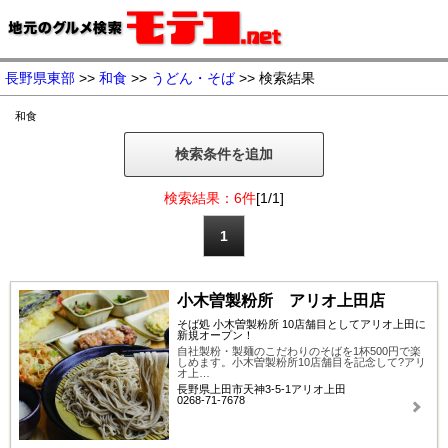
長野県東部
>>
和食
>>
うどん・そば
>> 検索結果
和食
検索条件を追加
検索結果：6件
[1/1]
1
小木曽製粉所 アリオ上田店
そば処 小木曽製粉所 10店舗目としてアリオ上田に
新規オープン！
自社製粉・製麺のこだわりのそばを1杯500円で楽
しめます。小木曽製粉所10店舗目を記念して?アリ
オ上…
長野県上田市天神3-5-1アリオ上田
0268-71-7678