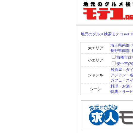
地元のグルメ検索モテコ.net T
埼玉県南部
大エリア
長野県南部
前橋市(37
小エリア
安中市(20
居酒屋・ダイ
ジャンル
アジアン・各国
カフェ・スイー
料理・お酒・
シーン
特典・サービス