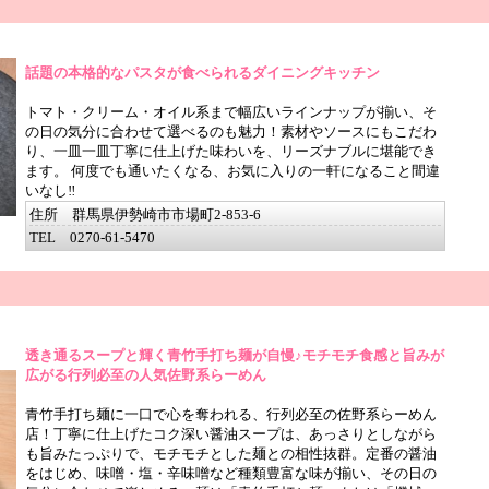
話題の本格的なパスタが食べられるダイニングキッチン
トマト・クリーム・オイル系まで幅広いラインナップが揃い、そ
の日の気分に合わせて選べるのも魅力！素材やソースにもこだわ
り、一皿一皿丁寧に仕上げた味わいを、リーズナブルに堪能でき
ます。 何度でも通いたくなる、お気に入りの一軒になること間違
いなし‼
住所 群馬県伊勢崎市市場町2-853-6
TEL 0270-61-5470
透き通るスープと輝く青竹手打ち麺が自慢♪モチモチ食感と旨みが
広がる行列必至の人気佐野系らーめん
青竹手打ち麺に一口で心を奪われる、行列必至の佐野系らーめん
店！丁寧に仕上げたコク深い醤油スープは、あっさりとしながら
も旨みたっぷりで、モチモチとした麺との相性抜群。定番の醤油
をはじめ、味噌・塩・辛味噌など種類豊富な味が揃い、その日の