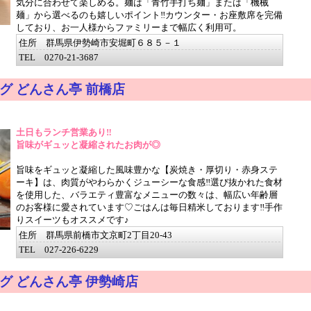
気分に合わせて楽しめる。麺は「青竹手打ち麺」または「機械
麺」から選べるのも嬉しいポイント‼カウンター・お座敷席を完備
しており、お一人様からファミリーまで幅広く利用可。
住所 群馬県伊勢崎市安堀町６８５－１
TEL 0270-21-3687
グ どんさん亭 前橋店
土日もランチ営業あり‼
旨味がギュッと凝縮されたお肉が◎
旨味をギュッと凝縮した風味豊かな【炭焼き・厚切り・赤身ステ
ーキ】は、肉質がやわらかくジューシーな食感‼選び抜かれた食材
を使用した、バラエティ豊富なメニューの数々は、幅広い年齢層
のお客様に愛されています♡ごはんは毎日精米しております‼手作
りスイーツもオススメです♪
住所 群馬県前橋市文京町2丁目20-43
TEL 027-226-6229
グ どんさん亭 伊勢崎店