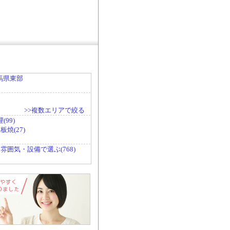
馬県東部
>>複数エリアで絞る
99)
焼(27)
雰囲気・設備で選ぶ(768)