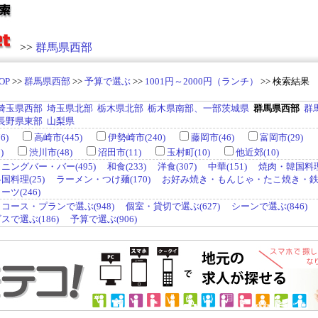
>>
群馬県西部
OP
>>
群馬県西部
>>
予算で選ぶ
>>
1001円～2000円（ランチ）
>> 検索結果
埼玉県西部
埼玉県北部
栃木県北部
栃木県南部、一部茨城県
群馬県西部
群
長野県東部
山梨県
6)
高崎市(445)
伊勢崎市(240)
藤岡市(46)
富岡市(29)
)
渋川市(48)
沼田市(11)
玉村町(10)
他近郊(10)
ニングバー・バー(495)
和食(233)
洋食(307)
中華(151)
焼肉・韓国料理(
料理(25)
ラーメン・つけ麺(170)
お好み焼き・もんじゃ・たこ焼き・鉄板
ツ(246)
コース・プランで選ぶ(948)
個室・貸切で選ぶ(627)
シーンで選ぶ(846)
で選ぶ(186)
予算で選ぶ(906)