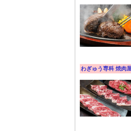
わぎゅう専科 焼肉