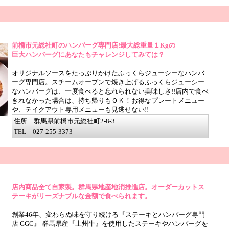
前橋市元総社町のハンバーグ専門店!最大総重量１Kgの
巨大ハンバーグにあなたもチャレンジしてみては？
オリジナルソースをたっぷりかけたふっくらジューシーなハンバ
ーグ専門店。スチームオーブンで焼き上げるふっくらジューシー
なハンバーグは、一度食べると忘れられない美味しさ!!店内で食べ
きれなかった場合は、持ち帰りもＯＫ！お得なプレートメニュー
や、テイクアウト専用メニューも見逃せない!!
住所 群馬県前橋市元総社町2-8-3
TEL 027-255-3373
店内商品全て自家製。群馬県地産地消推進店。オーダーカットス
テーキがリーズナブルな金額で食べられます。
創業46年、変わらぬ味を守り続ける『ステーキとハンバーグ専門
店 GGC』 群馬県産『上州牛』を使用したステーキやハンバーグを