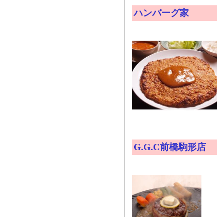
ハンバーグ家
G.G.C前橋駒形店