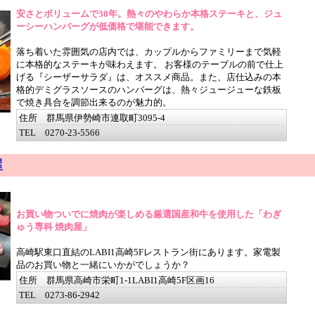
安さとボリュームで30年。熱々のやわらか本格ステーキと、ジュ
ーシーハンバーグが低価格で堪能できます。
落ち着いた雰囲気の店内では、カップルからファミリーまで気軽
に本格的なステーキが味わえます。 お客様のテーブルの前で仕上
げる『シーザーサラダ』は、オススメ商品。また、店仕込みの本
格的デミグラスソースのハンバーグは、熱々ジュージューな鉄板
で焼き具合を調節出来るのが魅力的。
住所 群馬県伊勢崎市連取町3095-4
TEL 0270-23-5566
屋
お買い物ついでに焼肉が楽しめる厳選国産和牛を使用した「わぎ
ゅう専科 焼肉屋」
高崎駅東口直結のLABI1高崎5Fレストラン街にあります。家電製
品のお買い物と一緒にいかがでしょうか？
住所 群馬県高崎市栄町1-1LABI1高崎5F区画16
TEL 0273-86-2942