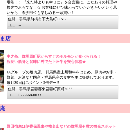
堪能！！ 『来た時よりも幸せに』を合言葉に、こだわりの料理や
接客でおもてなし☆ お客様にぜひ味わっていただきたいという思
いから、希少部位も楽しめる一頭買い！
住所 群馬県前橋市下大島町1151-1
TEL --
ま店
中之条、群馬原町駅からすぐのホルモンが食べられる！
程良い脂身と旨味に秀でた上州牛を安心価格★
JAグループの焼肉店。 群馬県産上州和牛をはじめ、豚肉やお米・
野菜、お酒など国産・群馬県産の食材を主に提供しております。
毎月29日はTポイント5倍デー!!
住所 群馬県吾妻郡東吾妻町原町5055
TEL 0279-68-0033
庵
野田宿庵は伊香保温泉や榛名山などの群馬県有数の観光スポット