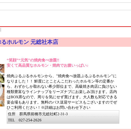
た
｜
ぷるホルモン 元総社本店
“笑顔”“元気”の焼肉食べ放題!!
安くて高品質なホルモン・焼肉でお腹いっぱい♪
焼肉ぷるぷるホルモンから、”焼肉食べ放題ぷるぷるホルモン”に
なりました！！ 鮮度にとことんこだわったホルモン等の定番か
ら、わずかしか取れない希少部位まで、高級焼き肉店に負けない
種類豊富なラインナップをリーズナブにお楽しみ頂けます。店内
はBOX席なので、周りを気にせず寛げます。大人数も対応できる
宴会場もあります。無料のバス送迎サービスもございますのでぜ
ひご利用ください！※詳細はお問い合わせ下さい
住所 群馬県前橋市元総社町2-31-3
TEL 027-254-2626