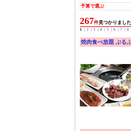
予算で選ぶ
267
件
見つかりまし
1
｜
2
｜
3
｜
4
｜
5
｜
6
｜
7
｜
8
焼肉食べ放題 ぷる