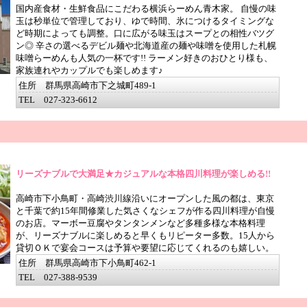
国内産食材・生鮮食品にこだわる横浜らーめん青木家。 自慢の味
玉は秒単位で管理しており、ゆで時間、氷につけるタイミングな
ど時期によっても調整。口に広がる味玉はスープとの相性バツグ
ン◎ 辛さの選べるデビル麺や北海道産の麺や味噌を使用した札幌
味噌らーめんも人気の一杯です!! ラーメン好きのおひとり様も、
家族連れやカップルでも楽しめます♪
住所 群馬県高崎市下之城町489-1
TEL 027-323-6612
リーズナブルで大満足★カジュアルな本格四川料理が楽しめる!!
高崎市下小鳥町・高崎渋川線沿いにオープンした風の都は、東京
と千葉で約15年間修業した気さくなシェフが作る四川料理が自慢
のお店。マーボー豆腐やタンタンメンなど多種多様な本格料理
が、リーズナブルに楽しめると早くもリピーター多数。15人から
貸切ＯＫで宴会コースは予算や要望に応じてくれるのも嬉しい。
住所 群馬県高崎市下小鳥町462-1
TEL 027-388-9539