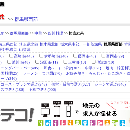
>>
群馬県西部
OP
>>
群馬県西部
>>
中華
>>
四川料理
>> 検索結果
埼玉県西部
埼玉県北部
栃木県北部
栃木県南部、一部茨城県
群馬県西部
群
長野県東部
山梨県
6)
高崎市(445)
伊勢崎市(240)
藤岡市(46)
富岡市(29)
)
渋川市(48)
沼田市(11)
玉村町(10)
他近郊(10)
ニングバー・バー(495)
和食(233)
洋食(307)
中華(151)
焼肉・韓国料理(
料理(25)
ラーメン・つけ麺(170)
お好み焼き・もんじゃ・たこ焼き・鉄板
ツ(246)
コース・プランで選ぶ(948)
個室・貸切で選ぶ(627)
シーンで選ぶ(846)
で選ぶ(186)
予算で選ぶ(906)