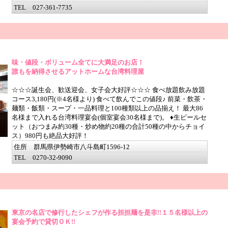
TEL 027-361-7735
味・値段・ボリューム全てに大満足のお店！
誰もを納得させるアットホームな台湾料理屋
☆☆☆誕生会、歓送迎会、女子会大好評☆☆☆ 食べ放題飲み放題
コース3,180円(※4名様より) 食べて飲んでこの値段♪ 前菜・飲茶・
麺類・飯類・スープ・一品料理と100種類以上の品揃え！ 最大86
名様まで入れる台湾料理宴会(個室宴会30名様まで)。 ♦生ビールセ
ット（おつまみ約30種・炒め物約20種の合計50種の中からチョイ
ス）980円も絶品大好評！
住所 群馬県伊勢崎市八斗島町1596-12
TEL 0270-32-9090
東京の名店で修行したシェフが作る担担麺を是非!!１５名様以上の
宴会予約で貸切ＯＫ!!