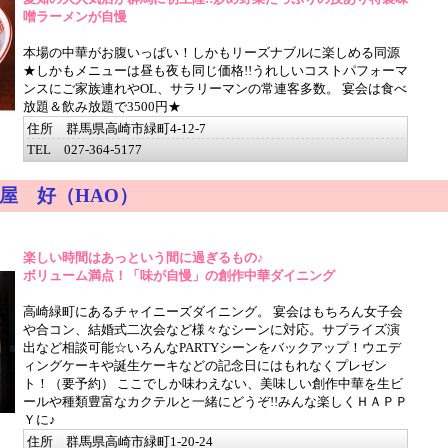
噌ラーメンが自慢
本場の中華がお腹いっぱい！しかもリーズナブルに楽しめる同源
★しかもメニューは昼も夜も同じ価格!!うれしいコストパフォーマ
ンスにご家族連れやOL、サラリーマンの常連客多数。 宴会は食べ
放題＆飲み放題で3500円★
住所 群馬県高崎市緑町4-12-7
TEL 027-364-5177
屋 好（HAO）
楽しい時間はあっという間に過ぎるもの♪
ボリューム満点！「味が自慢」の創作中華ダイニング
高崎緑町にあるチャイニーズダイニング。 宴会はもちろん女子会
や合コン、結婚式二次会など様々なシーンに対応。サプライズ演
出など相談可能☆いろんなPARTYシーンをバックアップ！ウエデ
ィングケーキや誕生ケーキなどの記念日にはもれなくプレゼン
ト！（要予約） ここでしか味わえない、美味しい創作中華を生ビ
ールや種類豊富なカクテルと一緒にどうぞ!!みんな楽しくＨＡＰＰ
Ｙに♪
住所 群馬県高崎市緑町1-20-24