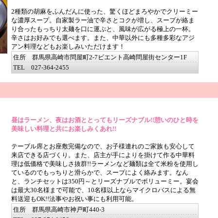
2種類の胡麻をふんだんに使った、驚くほどまろやかでクリーミー
な濃厚スープ。自家製ラー油で辛さとコクが増し、スープが絡ま
り合ったもっちり太麺を口に運ぶと、風味が広がる極上の一杯。
辛さはお好みでも選べます。また、中華以外にも多種多彩なアジ
アン料理などもお楽しみいただけます！
住所 群馬県高崎市問屋町2-7ビエント高崎問屋街センター1F
TEL 027-364-2455
昼はラーメン、夜はお酒ととってもリーズナブル!!憩いのひと時を
美味しい料理と共にお楽しみくあれ!!
テーブル席とお座敷完備なので、お子様連れのご家族も安心して
来店できる店づくり。また、店主が手によりを掛けて作る中華料
理は低価格で美味しさ抜群!!ラーメンなど麺類は全て米粉を使用し
ているのでもっちりと滑らかで、スープによく絡みます。なん
と、ランチセットは350円～とリーズナブルでボリューミー。宴会
は最大30名様まで可能で、10名様以上ならマイクロバスによる無
料送迎もOK!!法事やお祝い事にも利用可能。
住所 群馬県高崎市神戸町440-3