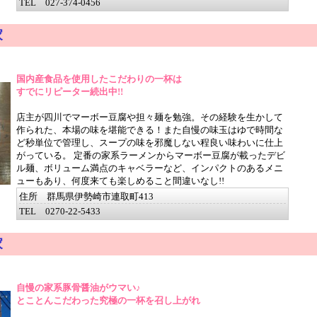
TEL 027-374-0456
家
国内産食品を使用したこだわりの一杯は
すでにリピーター続出中!!
店主が四川でマーボー豆腐や担々麺を勉強。その経験を生かして
作られた、本場の味を堪能できる！また自慢の味玉はゆで時間な
ど秒単位で管理し、スープの味を邪魔しない程良い味わいに仕上
がっている。 定番の家系ラーメンからマーボー豆腐が載ったデビ
ル麺、ボリューム満点のキャベラーなど、インパクトのあるメニ
ューもあり、何度来ても楽しめること間違いなし!!
住所 群馬県伊勢崎市連取町413
TEL 0270-22-5433
家
自慢の家系豚骨醤油がウマい♪
とことんこだわった究極の一杯を召し上がれ