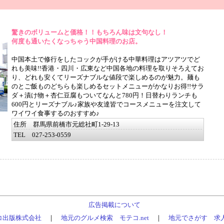
驚きのボリュームと価格！！もちろん味は文句なし！
何度も通いたくなっちゃう中国料理のお店。
中国本土で修行をしたコックが手がける中華料理はアツアツでど
れも美味!!香港・四川・広東など中国各地の料理を取りそろえてお
り、どれも安くてリーズナブルな値段で楽しめるのが魅力。麺も
のとご飯ものどちらも楽しめるセットメニューがかなりお得!!サラ
ダ＋漬け物＋杏仁豆腐もついてなんと780円！日替わりランチも
600円とリーズナブル♪家族や友達皆でコースメニューを注文して
ワイワイ食事するのおすすめ♪
住所 群馬県前橋市元総社町1-29-13
TEL 027-253-0559
広告掲載について
コ出版株式会社
｜
地元のグルメ検索 モテコ.net
｜
地元でさがす 求