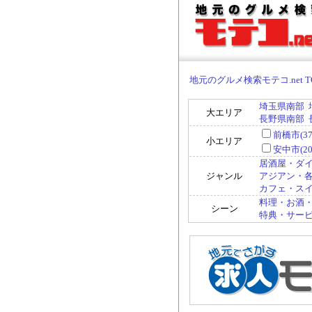
地元のグルメ検索モテコ.net T
埼玉県南部
大エリア
長野県南部
前橋市(37
小エリア
安中市(20
居酒屋・ダイ
ジャンル
アジアン・各国
カフェ・スイー
料理・お酒・
シーン
特典・サービス