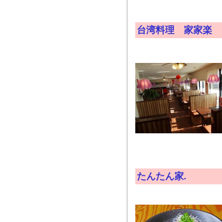
台湾料理 家家楽
たんたん家.