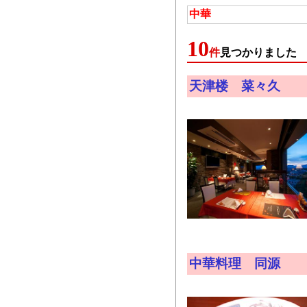
中華
10
件
見つかりました
天津楼 菜々久
中華料理 同源