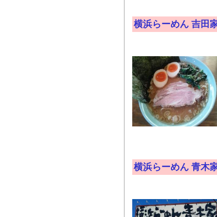
横浜らーめん 吉田
横浜らーめん 青木