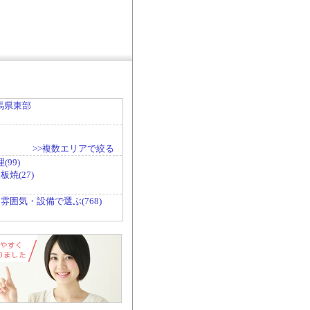
馬県東部
>>複数エリアで絞る
99)
焼(27)
雰囲気・設備で選ぶ(768)