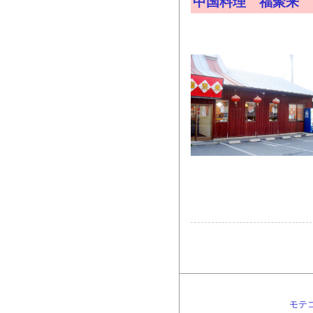
中国料理 福聚来
モテ