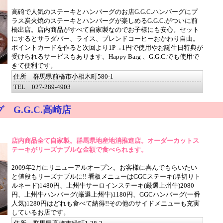
高碕で人気のステーキとハンバーグのお店G.G.C.ハンバーグにプ
ラス炭火焼のステーキとハンバーグが楽しめるG.G.C.がついに前
橋出店。店内商品がすべて自家製なのでお子様にも安心。セット
にするとサラダバー、ライス、ブレンドコーヒーおかわり自由。
ポイントカードを作ると次回より1P→1円で使用やお誕生日特典が
受けられるサービスもあります。Happy Barg 、G.G.C.でも使用で
きて便利です。
住所 群馬県前橋市小相木町580-1
TEL 027-289-4903
 G.G.C.高崎店
店内商品全て自家製。群馬県地産地消推進店。オーダーカットス
テーキがリーズナブルな金額で食べられます。
2009年2月にリニューアルオープン。お客様に喜んでもらいたい
と値段もリーズナブルに!! 看板メニューはGGCステーキ(厚切りト
ルネード)1480円、上州牛サーロインステーキ(厳選上州牛)2080
円、上州牛ハンバーグ(厳選上州牛)1180円、GGCハンバーグ(一番
人気)1280円はどれも食べて納得!!その他のサイドメニューも充実
しているお店です。