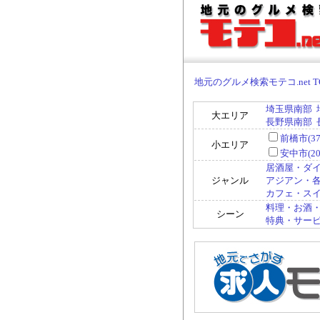
地元のグルメ検索モテコ.net T
埼玉県南部
大エリア
長野県南部
前橋市(37
小エリア
安中市(20
居酒屋・ダイ
ジャンル
アジアン・各国
カフェ・スイー
料理・お酒・
シーン
特典・サービス