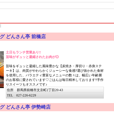
た
｜
グ どんさん亭 前橋店
土日もランチ営業あり‼
旨味がギュッと凝縮されたお肉が◎
旨味をギュッと凝縮した風味豊かな【炭焼き・厚切り・赤身ステ
ーキ】は、肉質がやわらかくジューシーな食感‼選び抜かれた食材
を使用した、バラエティ豊富なメニューの数々は、幅広い年齢層
のお客様に愛されています♡ごはんは毎日精米しております‼手作
りスイーツもオススメです♪
住所 群馬県前橋市文京町2丁目20-43
TEL 027-226-6229
グ どんさん亭 伊勢崎店