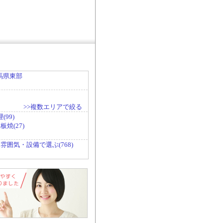
馬県東部
>>複数エリアで絞る
99)
焼(27)
雰囲気・設備で選ぶ(768)