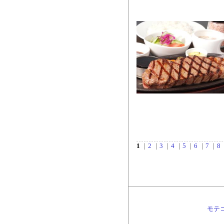
1
｜
2
｜
3
｜
4
｜
5
｜
6
｜
7
｜
8
モテ