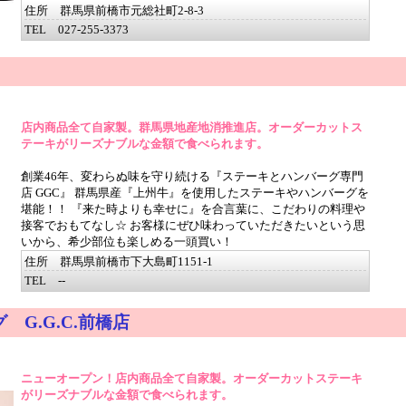
住所 群馬県前橋市元総社町2-8-3
TEL 027-255-3373
店内商品全て自家製。群馬県地産地消推進店。オーダーカットス
テーキがリーズナブルな金額で食べられます。
創業46年、変わらぬ味を守り続ける『ステーキとハンバーグ専門
店 GGC』 群馬県産『上州牛』を使用したステーキやハンバーグを
堪能！！ 『来た時よりも幸せに』を合言葉に、こだわりの料理や
接客でおもてなし☆ お客様にぜひ味わっていただきたいという思
いから、希少部位も楽しめる一頭買い！
住所 群馬県前橋市下大島町1151-1
TEL --
 G.G.C.前橋店
ニューオープン！店内商品全て自家製。オーダーカットステーキ
がリーズナブルな金額で食べられます。