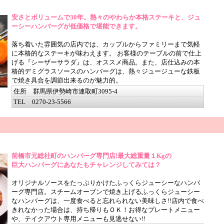
安さとボリュームで30年。熱々のやわらか本格ステーキと、ジュ
ーシーハンバーグが低価格で堪能できます。
落ち着いた雰囲気の店内では、カップルからファミリーまで気軽
に本格的なステーキが味わえます。 お客様のテーブルの前で仕上
げる『シーザーサラダ』は、オススメ商品。また、店仕込みの本
格的デミグラスソースのハンバーグは、熱々ジュージューな鉄板
で焼き具合を調節出来るのが魅力的。
住所 群馬県伊勢崎市連取町3095-4
TEL 0270-23-5566
前橋市元総社町のハンバーグ専門店!最大総重量１Kgの
巨大ハンバーグにあなたもチャレンジしてみては？
オリジナルソースをたっぷりかけたふっくらジューシーなハンバ
ーグ専門店。スチームオーブンで焼き上げるふっくらジューシー
なハンバーグは、一度食べると忘れられない美味しさ!!店内で食べ
きれなかった場合は、持ち帰りもＯＫ！お得なプレートメニュー
や、テイクアウト専用メニューも見逃せない!!