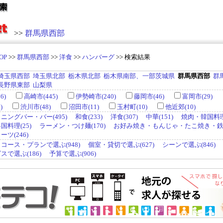
>>
群馬県西部
OP
>>
群馬県西部
>>
洋食
>>
ハンバーグ
>> 検索結果
埼玉県西部
埼玉県北部
栃木県北部
栃木県南部、一部茨城県
群馬県西部
群
長野県東部
山梨県
6)
高崎市(445)
伊勢崎市(240)
藤岡市(46)
富岡市(29)
)
渋川市(48)
沼田市(11)
玉村町(10)
他近郊(10)
ニングバー・バー(495)
和食(233)
洋食(307)
中華(151)
焼肉・韓国料理(
料理(25)
ラーメン・つけ麺(170)
お好み焼き・もんじゃ・たこ焼き・鉄板
ツ(246)
コース・プランで選ぶ(948)
個室・貸切で選ぶ(627)
シーンで選ぶ(846)
で選ぶ(186)
予算で選ぶ(906)