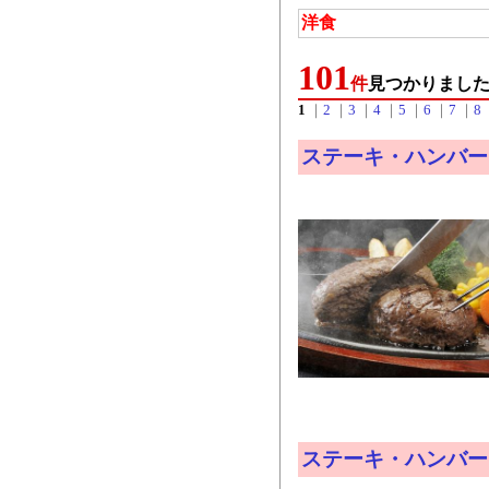
洋食
101
件
見つかりまし
1
｜
2
｜
3
｜
4
｜
5
｜
6
｜
7
｜
8
ステーキ・ハンバー
ステーキ・ハンバー