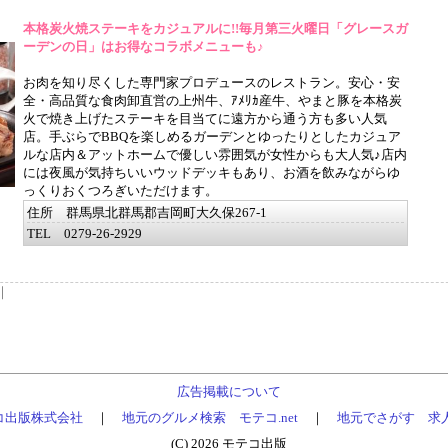
本格炭火焼ステーキをカジュアルに!!毎月第三火曜日「グレースガ
ーデンの日」はお得なコラボメニューも♪
お肉を知り尽くした専門家プロデュースのレストラン。安心・安
全・高品質な食肉卸直営の上州牛、ｱﾒﾘｶ産牛、やまと豚を本格炭
火で焼き上げたステーキを目当てに遠方から通う方も多い人気
店。手ぶらでBBQを楽しめるガーデンとゆったりとしたカジュア
ルな店内＆アットホームで優しい雰囲気が女性からも大人気♪店内
には夜風が気持ちいいウッドデッキもあり、お酒を飲みながらゆ
っくりおくつろぎいただけます。
住所 群馬県北群馬郡吉岡町大久保267-1
TEL 0279-26-2929
｜
広告掲載について
コ出版株式会社
｜
地元のグルメ検索 モテコ.net
｜
地元でさがす 求
(C) 2026 モテコ出版