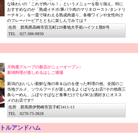
な味わいの「これぞ肉バル！」というメニューを取り揃え。特に
おすすめなのが「熟成イチボ/豚バラ肉のマリネロースト/タンドリ
ーチキン」を一皿で味わえる熟成肉盛り。各種ワインや女性向け
のフレーバービアとともに楽しんでみては？
住所 群馬県高崎市宮元町229番地大手前ハイツ１階B号
TEL 027-386-9850
天狗屋グループの新店がニューオープン♪
新潟料理が楽しめるはしご酒場
新潟のおいしい新鮮な海の幸＆山のを使った料理の他、全国のご
当地グルメ、ソウルフードが楽しめるよくばりなお店!!その他燕三
条らーめん、ふぼりそばなど食事だけでもOK!お酒好きにオスス
メのお店です!!
住所 群馬県伊勢崎市宮子町3411-13
TEL 0270-75-3828
トルアンドハム