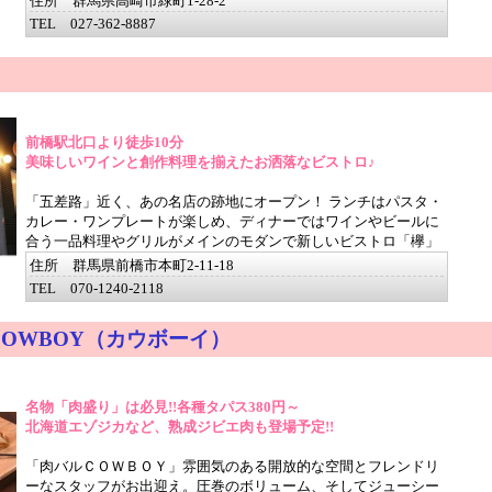
住所 群馬県高崎市緑町1-28-2
TEL 027-362-8887
前橋駅北口より徒歩10分
美味しいワインと創作料理を揃えたお洒落なビストロ♪
「五差路」近く、あの名店の跡地にオープン！ ランチはパスタ・
カレー・ワンプレートが楽しめ、ディナーではワインやビールに
合う一品料理やグリルがメインのモダンで新しいビストロ「欅」
住所 群馬県前橋市本町2-11-18
TEL 070-1240-2118
 COWBOY（カウボーイ）
名物「肉盛り」は必見!!各種タパス380円～
北海道エゾジカなど、熟成ジビエ肉も登場予定!!
「肉バルＣＯＷＢＯＹ」雰囲気のある開放的な空間とフレンドリ
ーなスタッフがお出迎え。圧巻のボリューム、そしてジューシー