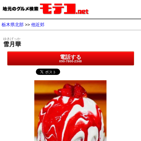
栃木県北部
>>
他近郊
ゆきげっか
雪月華
電話する
090-7800-2348