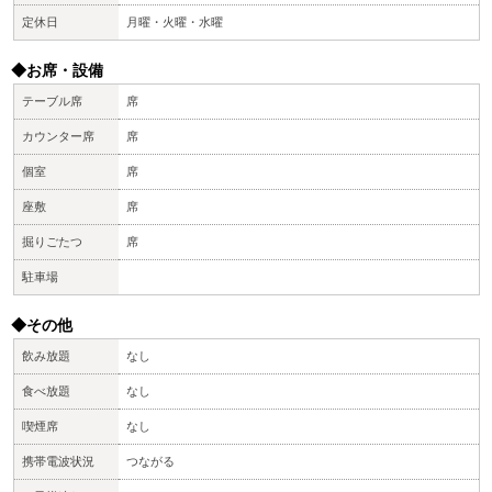
定休日
月曜・火曜・水曜
◆お席・設備
テーブル席
席
カウンター席
席
個室
席
座敷
席
掘りごたつ
席
駐車場
◆その他
飲み放題
なし
食べ放題
なし
喫煙席
なし
携帯電波状況
つながる