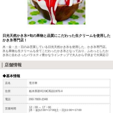
日光天然かき氷×旬の果物と品質にこだわった生クリームを使用した
かき氷専門店！
木・金・土・日のみ営業している日光天然かき氷を使用した、かき氷専門店。
氷も果物も生クリームも全てこだわったかき氷となっており、ふわっとしたか
き氷に合わさったバラエティ豊かなラインナップで大人から子供まで大満足◎
店舗情報
◆基本情報
店名
雪月華
住所
栃木県那珂川町馬頭1970-4
電話
090-7800-2348
12：00 ～ 17：00
営業時間
[木・金]12:00〜17:00[土・日]11:00〜17:00