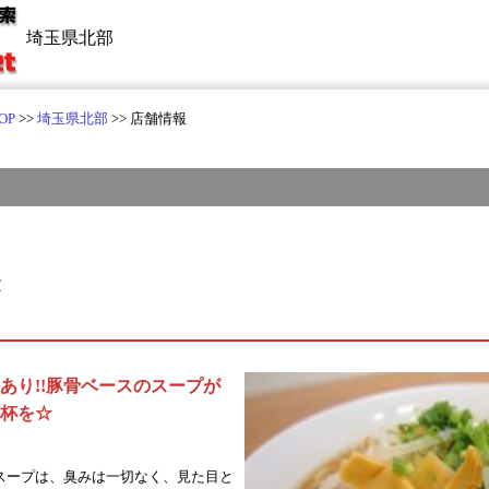
埼玉県北部
OP
>>
埼玉県北部
>> 店舗情報
き
あり!!豚骨ベースのスープが
杯を☆
スープは、臭みは一切なく、見た目と