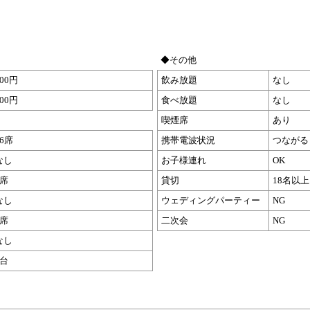
◆その他
700円
飲み放題
なし
700円
食べ放題
なし
喫煙席
あり
16席
携帯電波状況
つながる
なし
お子様連れ
OK
8席
貸切
18名以上
なし
ウェディングパーティー
NG
8席
二次会
NG
なし
5台