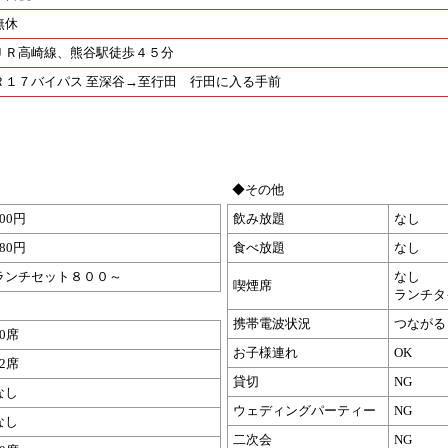
無休
ＪＲ高崎線、熊谷駅徒歩４５分
Ｒ１７バイパス 至深谷→至行田 行田に入る手前
◆その他
800円
飲み放題
なし
980円
食べ放題
なし
ランチセット８００～
なし
喫煙席
ランチタ
携帯電波状況
つながる
40席
お子様連れ
OK
12席
貸切
NG
なし
ウェディングパーティー
NG
なし
二次会
NG