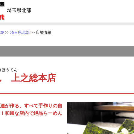
埼玉県北部
OP
>>
埼玉県北部
>> 店舗情報
うほうてん
ん 上之総本店
達が作る、すべて手作りの自
！和風な店内で絶品らーめん