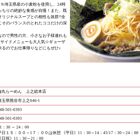
0％埼玉県産の小麦粉を使用し、24時
っちりの絶妙な食感が自慢！また、既
リジナルスープとの相性も抜群!!全
こそのバランスのとれたココだけの深
なので男性の方、小さなお子様連れも
んサイドメニューも大人気☆ギョーザ
来るのでお仕事帰りなどにもぜひ♪
梅丸らーめん 上之総本店
埼玉県熊谷市上之646-1
48-501-0393
48-501-0393
1：30 ～ 24：00
平日１５：００～1７：００は休憩 《平日》11：30～14：45/17：30～24：00
《日祝》11：30～21：00