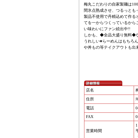
梅丸こだわりの自家製麺は10
間氷点熟成させ、つるっとも
製品不使用で丹精込めて作るオ
てを一からつくっているから
い味わいにファン続出中!!
しかも、◆全品大盛り無料◆
うれしい♥らーめんはもちろ
や丼もの等テイクアウトも出
店名
住所
電話
0
FAX
0
1
営業時間