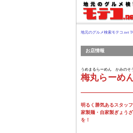
地元のグルメ検索モテコ.net T
お店情報
うめまるらーめん かみのそ
梅丸らーめ
明るく勝気あるスタッフ
家製麺・自家製ぎょうざ
を！