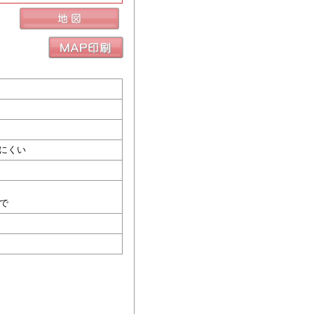
にくい
まで