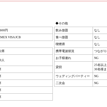
◆その他
3600円
飲み放題
なし
MEX VISA JCB
食べ放題
なし
喫煙席
なし
42席
携帯電波状況
つながり
お子様連れ
NG
30人
25名以上
貸切
席
30名様
席
ウェディングパーティー
NG
席
二次会
NG
席
席