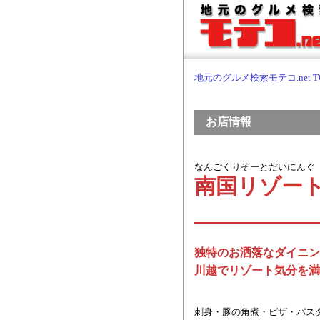
地元のグルメ検索モテコ.net T
お店情報
なんごくりぞーとだいにんぐ
南国リゾートダ
独特のお洒落なダイニング
川越でリゾート気分を満
刺身・豚の角煮・ピザ・パス