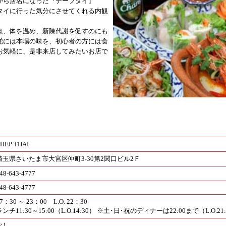
から店名になった『テープタイ』
タイに行った気分にさせてくれる内観
。
は、体を温め、新陳代謝を促すのにも
党には本場の味を、初心者の方には食
お気軽に、是非来店してみたいお店で
HEP THAI
埼玉県さいたま市大宮区仲町3-30第2関口ビル2Ｆ
48-643-4777
48-643-4777
7：30 ～ 23：00 L.O. 22：30
ランチ11:30～15:00（L.O.14:30） ※土･日･祝のディナーは22:00まで（L.O.21
なし