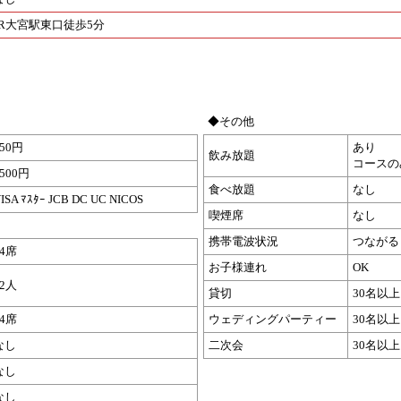
JR大宮駅東口徒歩5分
◆その他
850円
あり
飲み放題
コースの
2500円
食べ放題
なし
ISA ﾏｽﾀｰ JCB DC UC NICOS
喫煙席
なし
携帯電波状況
つながる
14席
お子様連れ
OK
52人
貸切
30名以上
14席
ウェディングパーティー
30名以上
なし
二次会
30名以上
なし
なし