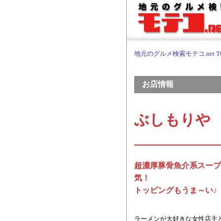
地元のグルメ検索モテコ.net T
お店情報
ぶしもりや
超濃厚豚骨魚介系スープ
気！
トッピングもうま～い♪
ラーメンが大好きな女性店主