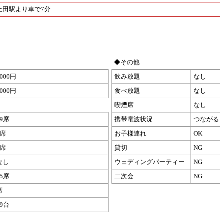
上田駅より車で7分
◆その他
1000円
飲み放題
なし
1000円
食べ放題
なし
喫煙席
なし
29席
携帯電波状況
つながる
9席
お子様連れ
OK
5席
貸切
NG
なし
ウェディングパーティー
NG
15席
二次会
NG
席
19台