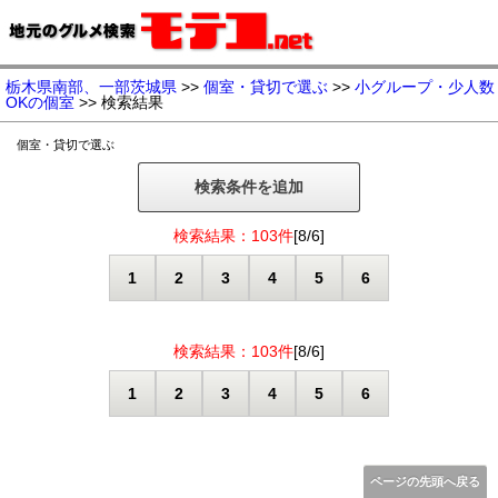
栃木県南部、一部茨城県
>>
個室・貸切で選ぶ
>>
小グループ・少人数
OKの個室
>> 検索結果
個室・貸切で選ぶ
検索条件を追加
検索結果：103件
[8/6]
1
2
3
4
5
6
検索結果：103件
[8/6]
1
2
3
4
5
6
ページの先頭へ戻る