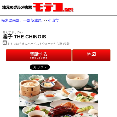
栃木県南部、一部茨城県
>>
小山市
せんすざしのわ
扇子 THE CHINOIS
おやまゆうえんハーベストウォークから車で3分
電話する
地図
0285-22-3563