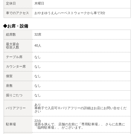
定休日
木曜日
車でのアクセス
おやまゆうえんハーベストウォークから車で3分
◆お席・設備
総席数
32席
最大宴会
40人
収容人数
テーブル席
なし
カウンター席
なし
個室
なし
座敷
なし
掘りごたつ
なし
あり
バリアフリー
車椅子で入店可※バリアフリーの詳細はお店にお問い合せくだ
さい
22台
駐車場
道路を挟んで、 店舗の左前に「専用駐車場」、 さらに左奥に
「臨時駐車場」、 がございます。