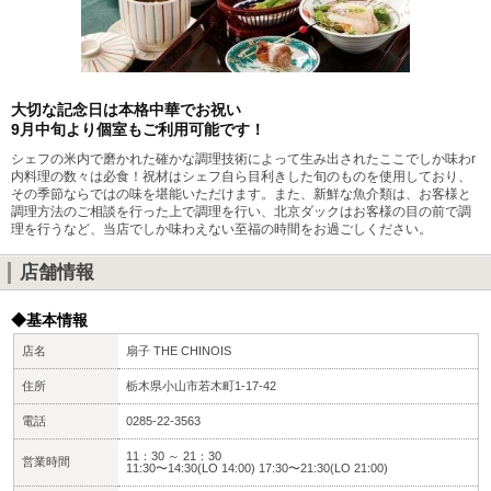
大切な記念日は本格中華でお祝い
9月中旬より個室もご利用可能です！
シェフの米内で磨かれた確かな調理技術によって生み出されたここでしか味わr
内料理の数々は必食！祝材はシェフ自ら目利きした旬のものを使用しており、
その季節ならではの味を堪能いただけます。また、新鮮な魚介類は、お客様と
調理方法のご相談を行った上で調理を行い、北京ダックはお客様の目の前で調
理を行うなど、当店でしか味わえない至福の時間をお過ごしください。
店舗情報
◆基本情報
店名
扇子 THE CHINOIS
住所
栃木県小山市若木町1-17-42
電話
0285-22-3563
11：30 ～ 21：30
営業時間
11:30〜14:30(LO 14:00) 17:30〜21:30(LO 21:00)