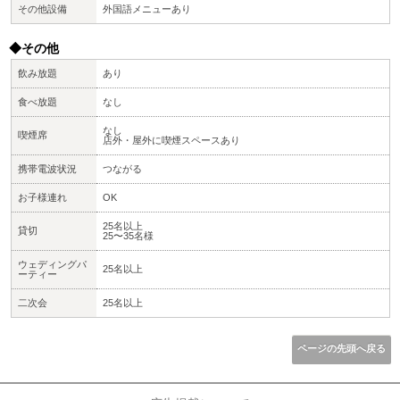
その他設備
外国語メニューあり
◆その他
飲み放題
あり
食べ放題
なし
なし
喫煙席
店外・屋外に喫煙スペースあり
携帯電波状況
つながる
お子様連れ
OK
25名以上
貸切
25〜35名様
ウェディングパ
25名以上
ーティー
二次会
25名以上
ページの先頭へ戻る