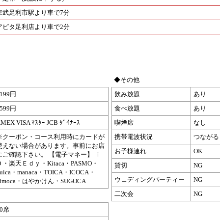
東武足利市駅より車で7分
アピタ足利店より車で2分
◆その他
1199円
飲み放題
あり
1599円
食べ放題
あり
MEX VISA ﾏｽﾀｰ JCB ﾀﾞｲﾅｰｽ
喫煙席
なし
※クーポン・コース利用時にカードが
携帯電波状況
つながる
使えない場合があります。事前にお店
お子様連れ
OK
にご確認下さい。 【電子マネー】 ｉ
Ｄ・楽天Ｅｄｙ・Kitaca・PASMO・
貸切
NG
Suica・manaca・TOICA・ICOCA・
ウェディングパーティー
NG
nimoca・はやかけん・SUGOCA
二次会
NG
50席