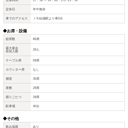
営業時間
17：30 ～ 24：00 L.O. 23：30
定休日
年中無休
車でのアクセス
ＪＲ結城駅より車5分
◆お席・設備
総席数
86席
最大宴会
28人
収容人数
テーブル席
58席
カウンター席
なし
個室
35席
座敷
28席
掘りごたつ
28席
駐車場
40台
◆その他
飲み放題
あり