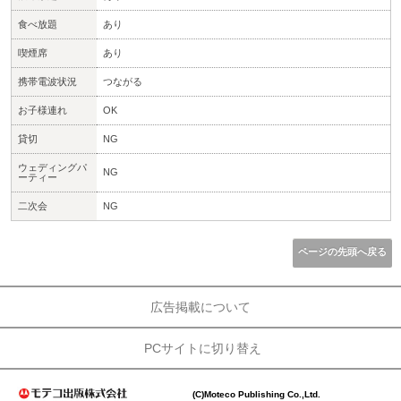
食べ放題
あり
喫煙席
あり
携帯電波状況
つながる
お子様連れ
OK
貸切
NG
ウェディングパ
NG
ーティー
二次会
NG
ページの先頭へ戻る
広告掲載について
PCサイトに切り替え
(C)Moteco Publishing Co.,Ltd.