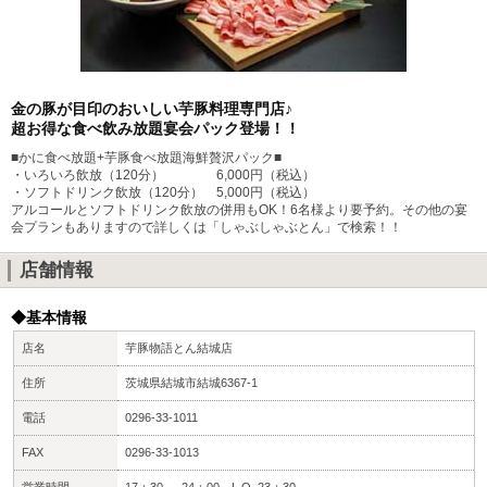
金の豚が目印のおいしい芋豚料理専門店♪
超お得な食べ飲み放題宴会パック登場！！
■かに食べ放題+芋豚食べ放題海鮮贅沢パック■
・いろいろ飲放（120分） 6,000円（税込）
・ソフトドリンク飲放（120分） 5,000円（税込）
アルコールとソフトドリンク飲放の併用もOK！6名様より要予約。その他の宴
会プランもありますので詳しくは「しゃぶしゃぶとん」で検索！！
店舗情報
◆基本情報
店名
芋豚物語とん結城店
住所
茨城県結城市結城6367-1
電話
0296-33-1011
FAX
0296-33-1013