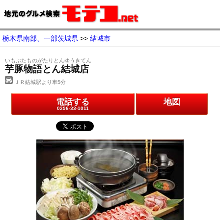
栃木県南部、一部茨城県
>>
結城市
いもぶたものがたりとんゆうきてん
芋豚物語とん結城店
ＪＲ結城駅より車5分
電話する
地図
0296-33-1011