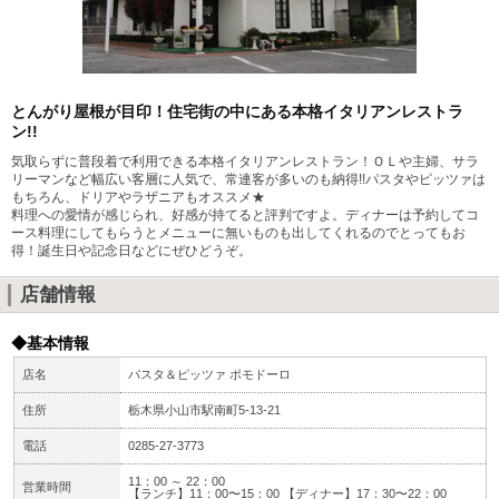
とんがり屋根が目印！住宅街の中にある本格イタリアンレストラ
ン!!
気取らずに普段着で利用できる本格イタリアンレストラン！ＯＬや主婦、サラ
リーマンなど幅広い客層に人気で、常連客が多いのも納得!!パスタやピッツァは
もちろん、ドリアやラザニアもオススメ★
料理への愛情が感じられ、好感が持てると評判ですよ。ディナーは予約してコ
ース料理にしてもらうとメニューに無いものも出してくれるのでとってもお
得！誕生日や記念日などにぜひどうぞ。
店舗情報
◆基本情報
店名
パスタ＆ピッツァ ポモドーロ
住所
栃木県小山市駅南町5-13-21
電話
0285-27-3773
11：00 ～ 22：00
営業時間
【ランチ】11：00〜15：00 【ディナー】17：30〜22：00