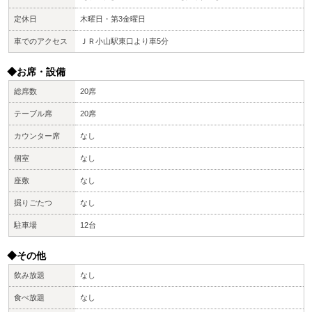
定休日
木曜日・第3金曜日
車でのアクセス
ＪＲ小山駅東口より車5分
◆お席・設備
総席数
20席
テーブル席
20席
カウンター席
なし
個室
なし
座敷
なし
掘りごたつ
なし
駐車場
12台
◆その他
飲み放題
なし
食べ放題
なし