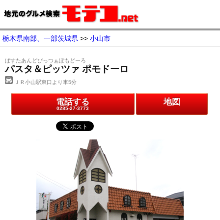
栃木県南部、一部茨城県
>>
小山市
ぱすたあんどぴっつぁぽもどーろ
パスタ＆ピッツァ ポモドーロ
ＪＲ小山駅東口より車5分
電話する
地図
0285-27-3773