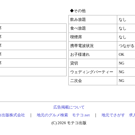
◆その他
飲み放題
なし
席
食べ放題
なし
席
喫煙席
なし
席
携帯電波状況
つながる
席
お子様連れ
OK
席
貸切
NG
ウェディングパーティー
NG
二次会
NG
広告掲載について
コ出版株式会社
｜
地元のグルメ検索 モテコ.net
｜
地元でさがす 求
(C) 2026 モテコ出版