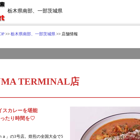
栃木県南部、一部茨城県
OP
>>
栃木県南部、一部茨城県
>> 店舗情報
NUMA TERMINAL店
イスカレーを堪能
ったり時間を♡
ｍａ」の3号店。焙煎の全国大会で5