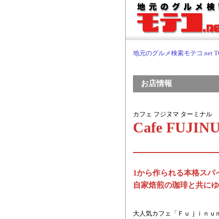
地元のグルメ検索モテコ.net T
お店情報
カフェ フジヌマ ターミナル
Cafe FUJI
1から作られる本格スパ
自家焙煎の珈琲と共にゆ
大人気カフェ「Ｆｕｊｉｎｕ