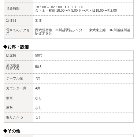
18：00 ～ 02：00 L.O. 01：00
営業時間
金・土・祝前 18:00〜翌5:00 月〜木・日18:00〜翌2:00
定休日
無休
電車でのアクセ
西武新宿線 本川越駅徒歩２分 東武東上線・JR川越線川越
ス
駅徒歩５分
◆お席・設備
総席数
50席
最大宴会
50人
収容人数
テーブル席
7席
カウンター席
4席
個室
なし
座敷
なし
掘りごたつ
なし
◆その他