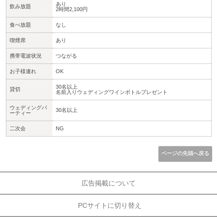
あり
飲み放題
2時間2,100円
食べ放題
なし
喫煙席
あり
携帯電波状況
つながる
お子様連れ
OK
30名以上
貸切
名前入りウェディングワインボトルプレゼント
ウェディングパ
30名以上
ーティー
二次会
NG
ページの先頭へ戻る
広告掲載について
PCサイトに切り替え