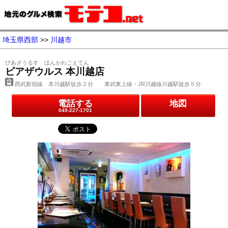
埼玉県西部
>>
川越市
びあざうるす ほんかわごえてん
ビアザウルス 本川越店
西武新宿線 本川越駅徒歩２分 東武東上線・JR川越線川越駅徒歩５分
電話する
地図
049-227-1701