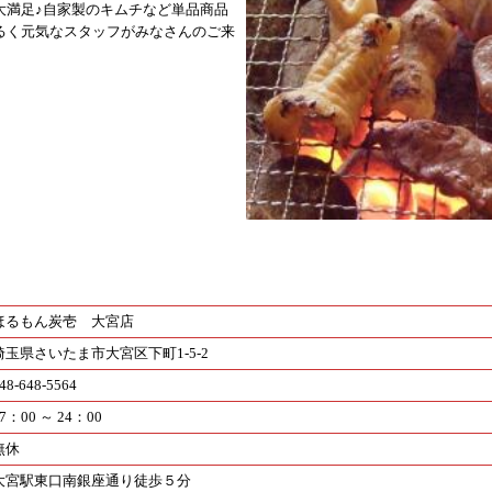
大満足♪自家製のキムチなど単品商品
るく元気なスタッフがみなさんのご来
ほるもん炭壱 大宮店
埼玉県さいたま市大宮区下町1-5-2
48-648-5564
7：00 ～ 24：00
無休
大宮駅東口南銀座通り徒歩５分