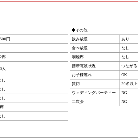
◆その他
2500円
飲み放題
あり
食べ放題
なし
32席
喫煙席
なし
携帯電波状況
つながる
36人
お子様連れ
OK
なし
貸切
20名以上
なし
ウェディングパーティー
NG
なし
二次会
NG
4席
なし