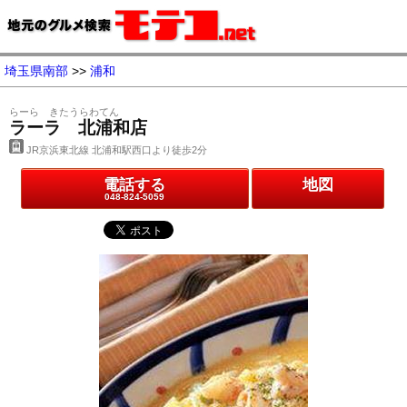
埼玉県南部
>>
浦和
らーら きたうらわてん
ラーラ 北浦和店
JR京浜東北線 北浦和駅西口より徒歩2分
電話する
地図
048-824-5059