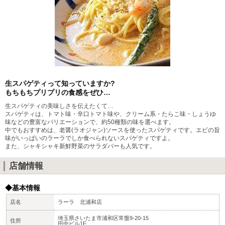
生スパゲティって知っていますか?
もちもちプリプリの食感をぜひ…
生スパゲティの美味しさを伝えたくて…
スパゲティは、トマト味・辛口トマト味や、クリーム系・たらこ味・しょうゆ
味などの豊富なバリエーションで、約50種類の味を選べます。
中でもおすすめは、老醤(ラオジャン)ソースを使ったスパゲティです。エビの旨
味がいっぱいのラーラでしか食べられないスパゲティですよ。
また、シャキシャキ新鮮野菜のサラダバーも人気です。
店舗情報
◆基本情報
店名
ラーラ 北浦和店
埼玉県さいたま市浦和区常盤9-20-15
住所
田中ビル1F