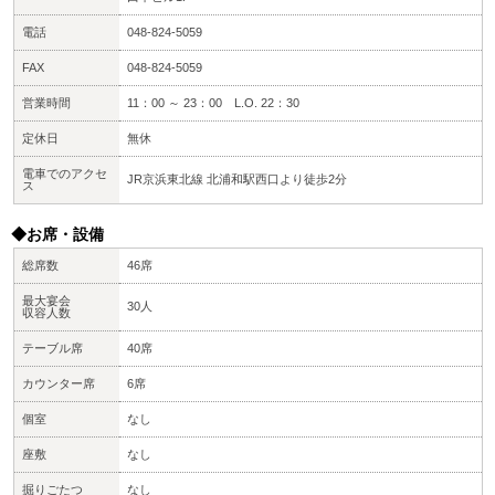
電話
048-824-5059
FAX
048-824-5059
営業時間
11：00 ～ 23：00 L.O. 22：30
定休日
無休
電車でのアクセ
JR京浜東北線 北浦和駅西口より徒歩2分
ス
◆お席・設備
総席数
46席
最大宴会
30人
収容人数
テーブル席
40席
カウンター席
6席
個室
なし
座敷
なし
掘りごたつ
なし