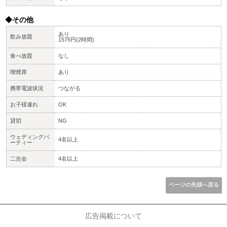
◆その他
あり
飲み放題
1575円(2時間)
食べ放題
なし
喫煙席
あり
携帯電波状況
つながる
お子様連れ
OK
貸切
NG
ウェディングパ
4名以上
ーティー
二次会
4名以上
ページの先頭へ戻る
広告掲載について