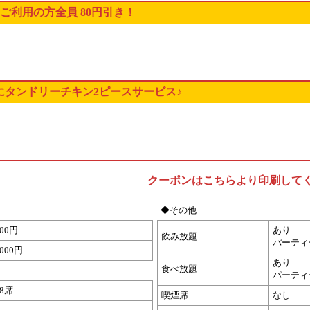
ご利用の方全員 80円引き！
にタンドリーチキン2ピースサービス♪
クーポンはこちらより印刷して
◆その他
900円
あり
飲み放題
パーティ
1000円
あり
食べ放題
パーティ
28席
喫煙席
なし