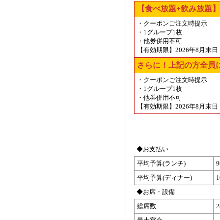
【食べ放題+飲み放題】
・クーポンご注文時提示
・1グループ1枚
・他券併用不可
【有効期限】2026年8月末日
さらに！上記の方全員
・クーポンご注文時提示
・1グループ1枚
・他券併用不可
【有効期限】2026年8月末日
◆お支払い
平均予算(ランチ)
平均予算(ディナー)
◆お席・設備
総席数