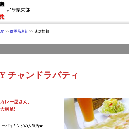
群馬県東部
OP
>>
群馬県東部
>> 店舗情報
RRY チャンドラバティ
カレー屋さん。
満足!!
レーバイキングの人気店★