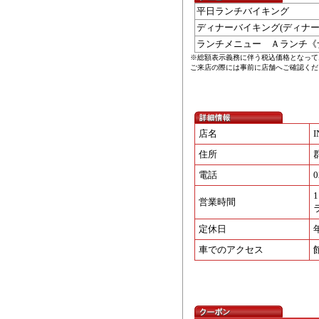
平日ランチバイキング
ディナーバイキング(ディナ
ランチメニュー Ａランチ《
※総額表示義務に伴う税込価格となって
ご来店の際には事前に店舗へご確認くだ
店名
住所
電話
0
1
営業時間
定休日
車でのアクセス