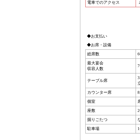
電車でのアクセス
◆お支払い
◆お席・設備
総席数
最大宴会
収容人数
テーブル席
カウンター席
個室
座敷
掘りごたつ
駐車場