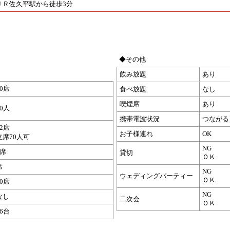
ＪＲ佐久平駅から徒歩3分
◆その他
飲み放題
あり
60席
食べ放題
なし
喫煙席
あり
70人
携帯電波状況
つながる
32席
お子様連れ
OK
立席70人可
NG
8席
貸切
ＯＫ
席
NG
ウェディングパーティー
ＯＫ
20席
NG
なし
二次会
ＯＫ
16台