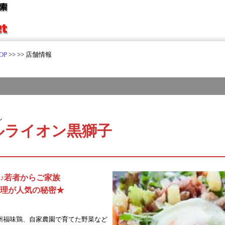
OP
>>
>> 店舗情報
し
ルライオン黒獅子
♪若者からご家族
理が人気の秘密★
州福味鶏、自家農園で育てた野菜など